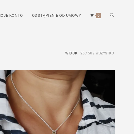
TOGGLE
OJE KONTO
ODSTĄPIENIE OD UMOWY
0
WEBSITE
WIDOK:
25
50
WSZYSTKO
SEARCH