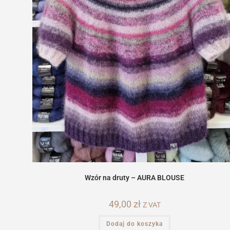
Wzór na druty – AURA BLOUSE
49,00
zł
Z VAT
Dodaj do koszyka