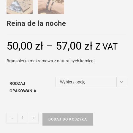
Reina de la noche
50,00
zł
–
57,00
zł
Zakres
Z VAT
cen:
od
50,00 zł
do
Bransoletka makramowa z naturalnych kamieni.
57,00 zł
Wybierz opcję
RODZAJ
OPAKOWANIA
ilość
-
+
DODAJ DO KOSZYKA
Reina
de