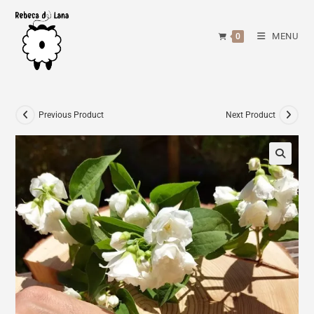
Skip
to
MENU
0
content
Previous Product
Next Product