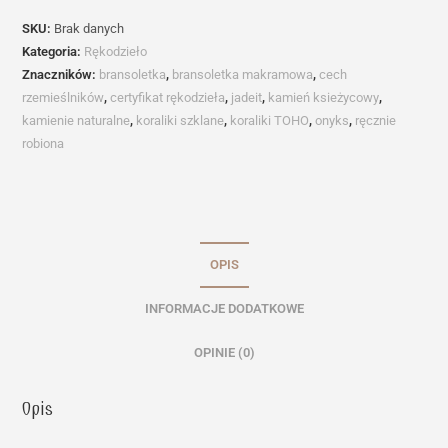
la
SKU:
Brak danych
noche
Kategoria:
Rękodzieło
Znaczników:
bransoletka
,
bransoletka makramowa
,
cech
rzemieślników
,
certyfikat rękodzieła
,
jadeit
,
kamień ksieżycowy
,
kamienie naturalne
,
koraliki szklane
,
koraliki TOHO
,
onyks
,
ręcznie
robiona
OPIS
INFORMACJE DODATKOWE
OPINIE (0)
Opis