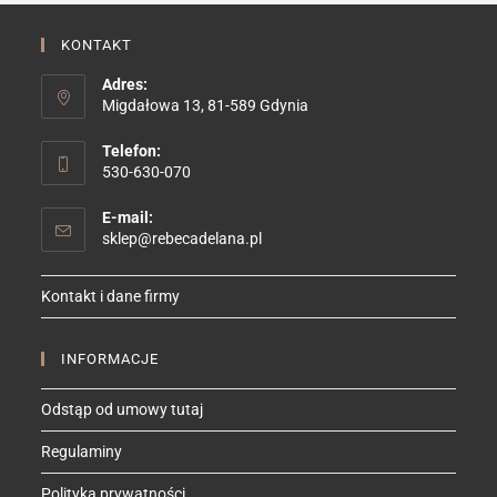
KONTAKT
Adres:
Migdałowa 13, 81-589 Gdynia
Telefon:
530-630-070
E-mail:
Opens
sklep@rebecadelana.pl
in
your
Kontakt i dane firmy
application
INFORMACJE
Odstąp od umowy tutaj
Regulaminy
Polityka prywatności