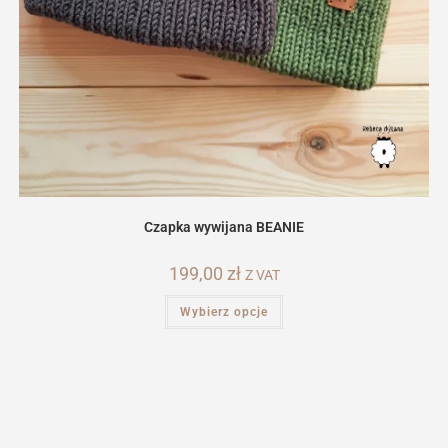
Czapka wywijana BEANIE
199,00
zł
Z VAT
Ten
Wybierz opcje
produkt
ma
wiele
wariantów.
Opcje
można
wybrać
na
stronie
produktu