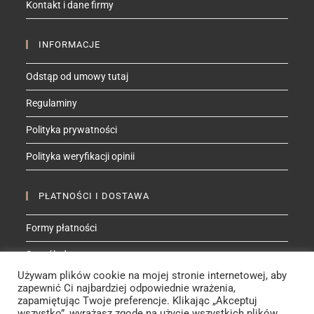
Kontakt i dane firmy
application
INFORMACJE
Odstąp od umowy tutaj
Regulaminy
Polityka prywatności
Polityka weryfikacji opinii
PŁATNOŚCI I DOSTAWA
Formy płatności
Sposób dostawy
Używam plików cookie na mojej stronie internetowej, aby
zapewnić Ci najbardziej odpowiednie wrażenia,
ZNAJDŹ MNIE NA
zapamiętując Twoje preferencje. Klikając „Akceptuj
wszystko”, wyrażasz zgodę na użycie wszystkich plików