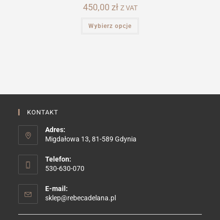
450,00
zł
Z VAT
Ten
Wybierz opcje
produkt
ma
wiele
wariantów.
Opcje
można
wybrać
na
stronie
produktu
KONTAKT
Adres:
Migdałowa 13, 81-589 Gdynia
Telefon:
530-630-070
E-mail:
Opens
sklep@rebecadelana.pl
in
your