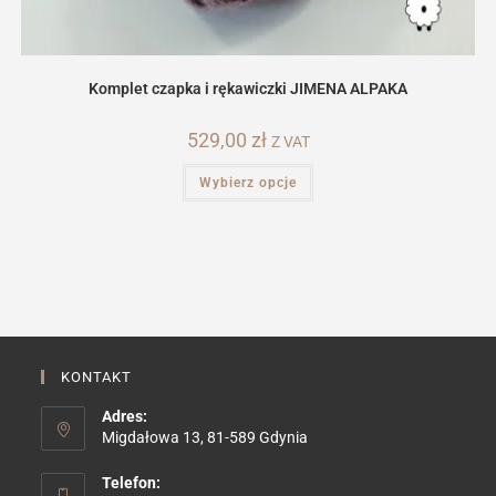
Komplet czapka i rękawiczki JIMENA ALPAKA
529,00
zł
Z VAT
Ten
Wybierz opcje
produkt
ma
wiele
wariantów.
Opcje
można
wybrać
na
stronie
produktu
KONTAKT
Adres:
Migdałowa 13, 81-589 Gdynia
Telefon: