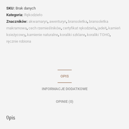
SKU:
Brak danych
Kategoria:
Rękodzieło
Znaczników:
akwamaryn
,
awenturyn
,
bransoletka
,
bransoletka
makramowa
,
cech rzemieślników
,
certyfikat rękodzieła
,
jadeit
,
kamień
ksieżycowy
,
kamienie naturalne
,
koraliki szklane
,
koraliki TOHO
,
ręcznie robiona
OPIS
INFORMACJE DODATKOWE
OPINIE (0)
Opis