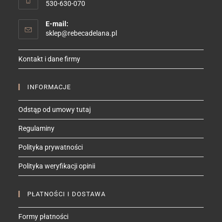
530-630-070
E-mail:
Opens
sklep@rebecadelana.pl
in
your
Kontakt i dane firmy
application
INFORMACJE
Odstąp od umowy tutaj
Regulaminy
Polityka prywatności
Polityka weryfikacji opinii
PŁATNOŚCI I DOSTAWA
Formy płatności