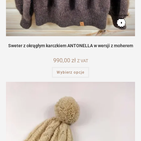
Sweter z okrągłym karczkiem ANTONELLA w wersji z moherem
990,00
zł
Z VAT
Ten
Wybierz opcje
produkt
ma
wiele
wariantów.
Opcje
można
wybrać
na
stronie
produktu