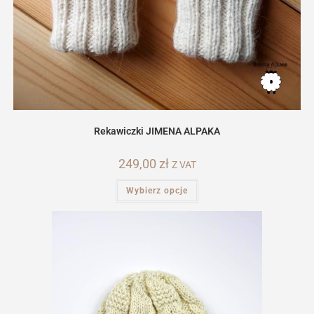
Rekawiczki JIMENA ALPAKA
249,00
zł
Z VAT
Ten
Wybierz opcje
produkt
ma
wiele
wariantów.
Opcje
można
wybrać
na
stronie
produktu