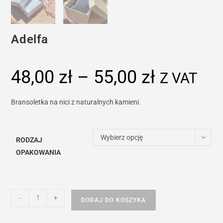
Adelfa
48,00
zł
–
55,00
zł
Zakres
Z VAT
cen:
od
48,00 zł
do
Bransoletka na nici z naturalnych kamieni.
55,00 zł
Wybierz opcję
RODZAJ
OPAKOWANIA
ilość
-
+
DODAJ DO KOSZYKA
Adelfa