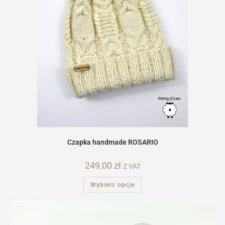
Czapka handmade ROSARIO
249,00
zł
Z VAT
Ten
Wybierz opcje
produkt
ma
wiele
wariantów.
Opcje
można