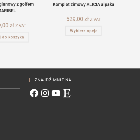
glanowy z golfem
Komplet zimowy ALICIA alpaka
MARIBEL
529,00
zł
Z VAT
9,00
zł
Z VAT
Ten
Wybierz opcje
produkt
ma
j do koszyka
wiele
wariantów.
Opcje
można
wybrać
na
stronie
produktu
ZNAJDŹ MNIE NA
Facebook
Instagram
YouTube
Etsy