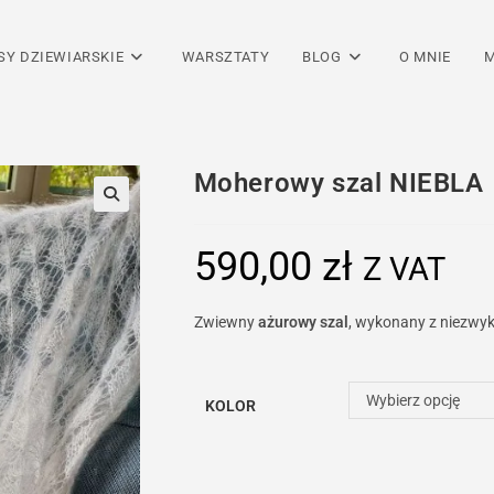
SY DZIEWIARSKIE
WARSZTATY
BLOG
O MNIE
M
Moherowy szal NIEBLA
590,00
zł
Z VAT
Zwiewny
ażurowy szal
, wykonany z niezwyk
Wybierz opcję
KOLOR