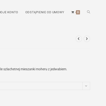
TOGGLE
OJE KONTO
ODSTĄPIENIE OD UMOWY
0
WEBSITE
SEARCH
le szlachetnej mieszanki moheru z jedwabiem.