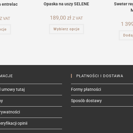
Opaska na uszy SELENE
Sweter re
 entrelac
189,00
zł
Z VAT
Z VAT
1 39
Ten
Ten
Wybierz opcje
pcje
produkt
produkt
ma
ma
Doda
wiele
wiele
wariantów.
wariantów.
Opcje
Opcje
można
można
wybrać
wybrać
na
na
stronie
stronie
produktu
produktu
MACJE
PŁATNOŚCI I DOSTAWA
 umowy tutaj
Formy płatności
ny
Sposób dostawy
prywatności
ryfikacji opinii