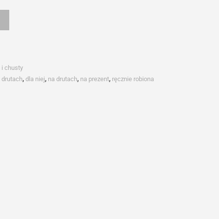
 i chusty
 drutach
,
dla niej
,
na drutach
,
na prezent
,
ręcznie robiona