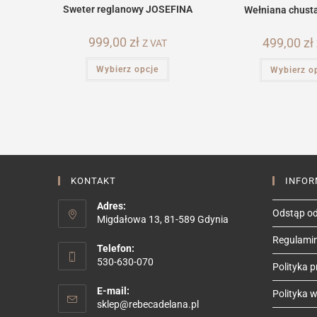
Sweter reglanowy JOSEFINA
Wełniana chusta
999,00
zł
499,00
zł
Z VAT
Ten
Wybierz opcje
Wybierz o
produkt
ma
wiele
wariantów.
Opcje
można
wybrać
na
stronie
produktu
KONTAKT
INFOR
Adres:
Odstąp od
Migdałowa 13, 81-589 Gdynia
Regulami
Telefon:
530-630-070
Polityka 
E-mail:
Polityka we
Opens
sklep@rebecadelana.pl
in