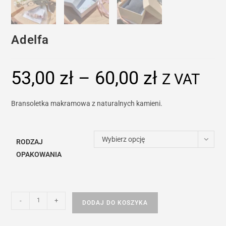
Adelfa
53,00
zł
–
60,00
zł
Zakres
Z VAT
cen:
od
53,00 zł
do
Bransoletka makramowa z naturalnych kamieni.
60,00 zł
Wybierz opcję
RODZAJ
OPAKOWANIA
ilość
-
+
DODAJ DO KOSZYKA
Adelfa