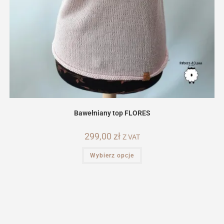
Bawełniany top FLORES
299,00
zł
Z VAT
Ten
Wybierz opcje
produkt
ma
wiele
wariantów.
Opcje
można
wybrać
na
stronie
produktu