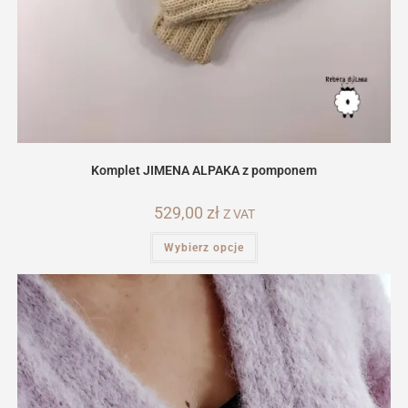
Komplet JIMENA ALPAKA z pomponem
529,00
zł
Z VAT
Ten
Wybierz opcje
produkt
ma
wiele
wariantów.
Opcje
można
wybrać
na
stronie
produktu