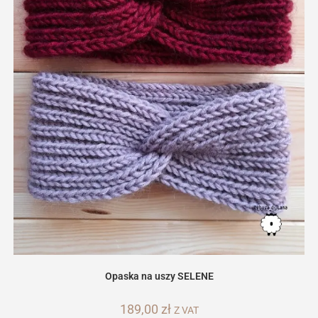
Opaska na uszy SELENE
189,00
zł
Z VAT