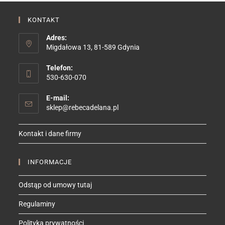
KONTAKT
Adres:
Migdałowa 13, 81-589 Gdynia
Telefon:
530-630-070
E-mail:
Opens
sklep@rebecadelana.pl
in
your
Kontakt i dane firmy
application
INFORMACJE
Odstąp od umowy tutaj
Regulaminy
Polityka prywatności