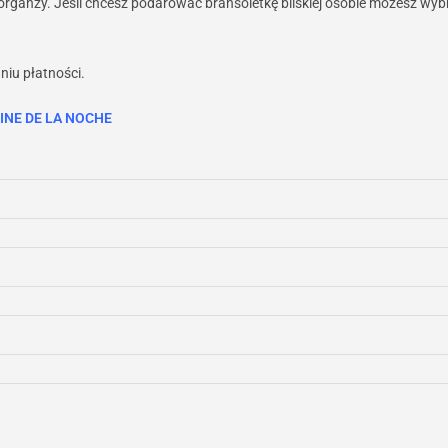
ganzy. Jeśli chcesz podarować bransoletkę bliskiej osobie możesz wybra
niu płatności.
REINE DE LA NOCHE