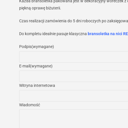
Każda bransoletka pakowana jest w dekoracyjny woreczek z or
piękną oprawę biżuterii.
Czas realizacji zamówienia do 5 dni roboczych po zaksięgowa
Do kompletu idealnie pasuje klasyczna
bransoletka na nici 
Podpis
(wymagane)
E-mail
(wymagane)
Witryna internetowa
Wiadomość