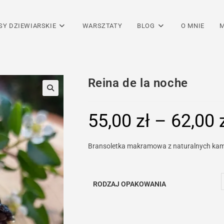
SY DZIEWIARSKIE
WARSZTATY
BLOG
O MNIE
M
Reina de la noche
55,00
zł
–
62,00
Bransoletka makramowa z naturalnych kam
RODZAJ OPAKOWANIA