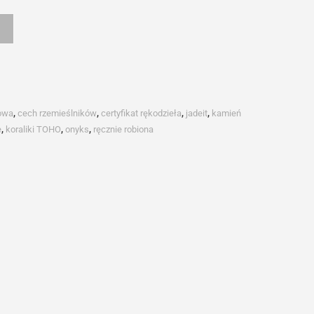
owa
,
cech rzemieślników
,
certyfikat rękodzieła
,
jadeit
,
kamień
e
,
koraliki TOHO
,
onyks
,
ręcznie robiona