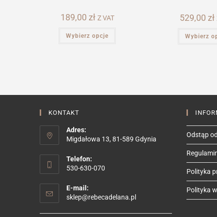
189,00
zł
529,00
zł
Z VAT
Ten
Wybierz opcje
Wybierz o
produkt
ma
wiele
wariantów.
Opcje
można
wybrać
na
stronie
produktu
KONTAKT
INFOR
Adres:
Odstąp od
Migdałowa 13, 81-589 Gdynia
Regulami
Telefon:
530-630-070
Polityka 
E-mail:
Polityka we
Opens
sklep@rebecadelana.pl
in
your