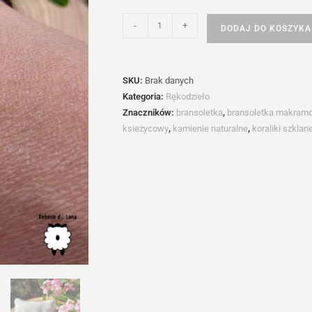
ilość
-
+
DODAJ DO KOSZYKA
Reina
de
la
SKU:
Brak danych
noche
Kategoria:
Rękodzieło
Znaczników:
bransoletka
,
bransoletka makram
ksieżycowy
,
kamienie naturalne
,
koraliki szklan