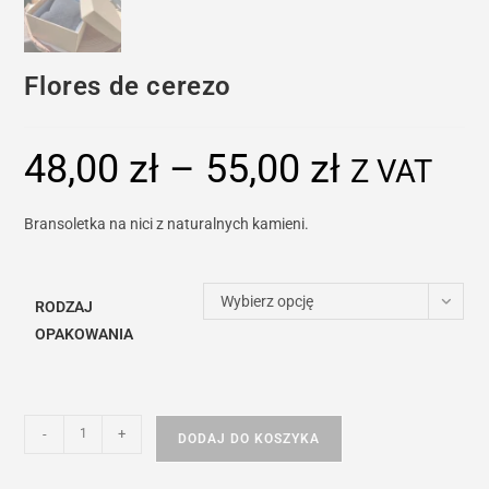
Flores de cerezo
48,00
zł
–
55,00
zł
Zakres
Z VAT
cen:
od
48,00 zł
do
Bransoletka na nici z naturalnych kamieni.
55,00 zł
Wybierz opcję
RODZAJ
OPAKOWANIA
ilość
-
+
DODAJ DO KOSZYKA
Flores
de