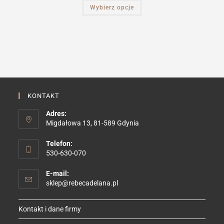
Ten
Wybierz opcje
produkt
ma
wiele
wariantów.
Opcje
można
wybrać
na
stronie
produktu
KONTAKT
Adres:
Migdałowa 13, 81-589 Gdynia
Telefon:
530-630-070
E-mail:
Opens
sklep@rebecadelana.pl
in
your
Kontakt i dane firmy
application