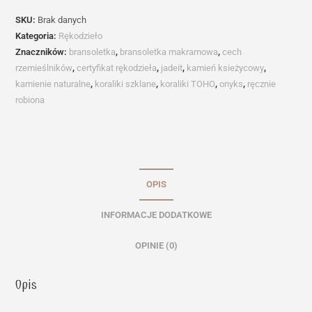
cerezo
SKU:
Brak danych
Kategoria:
Rękodzieło
Znaczników:
bransoletka
,
bransoletka makramowa
,
cech
rzemieślników
,
certyfikat rękodzieła
,
jadeit
,
kamień ksieżycowy
,
kamienie naturalne
,
koraliki szklane
,
koraliki TOHO
,
onyks
,
ręcznie
robiona
OPIS
INFORMACJE DODATKOWE
OPINIE (0)
Opis