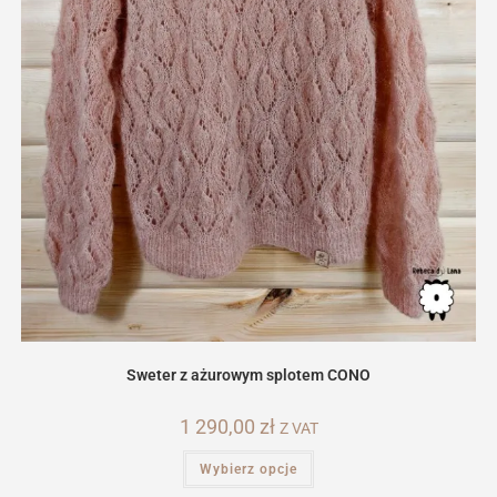
Sweter z ażurowym splotem CONO
1 290,00
zł
Z VAT
Ten
Wybierz opcje
produkt
ma