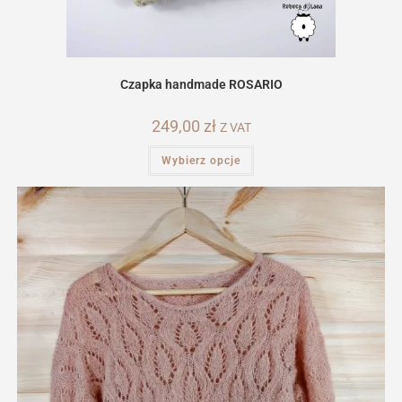
Czapka handmade ROSARIO
249,00
zł
Z VAT
Ten
Wybierz opcje
produkt
ma
wiele
wariantów.
Opcje
można
wybrać
na
stronie
produktu