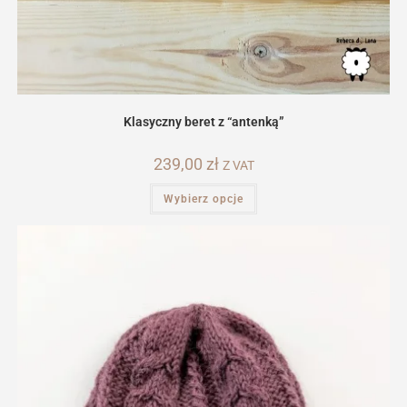
Klasyczny beret z “antenką”
239,00
zł
Z VAT
Ten
Wybierz opcje
produkt
ma
wiele
wariantów.
Opcje
można
wybrać
na
stronie
produktu