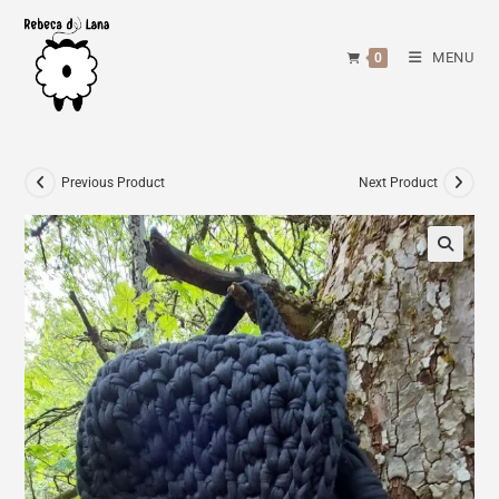
Skip
to
MENU
0
content
Previous Product
Next Product