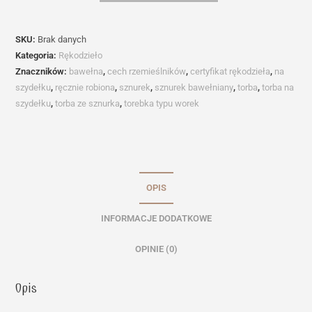
ze
sznurka
SKU:
Brak danych
REBECA
Kategoria:
Rękodzieło
Znaczników:
bawełna
,
cech rzemieślników
,
certyfikat rękodzieła
,
na
szydełku
,
ręcznie robiona
,
sznurek
,
sznurek bawełniany
,
torba
,
torba na
szydełku
,
torba ze sznurka
,
torebka typu worek
OPIS
INFORMACJE DODATKOWE
OPINIE (0)
Opis