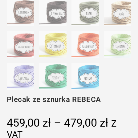
Plecak ze sznurka REBECA
459,00
zł
–
479,00
zł
Zakres
Z
cen:
od
VAT
459,00 zł
do