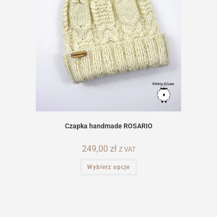
Czapka handmade ROSARIO
249,00
zł
Z VAT
Ten
Wybierz opcje
produkt
ma
wiele
wariantów.
Opcje
można
wybrać
na