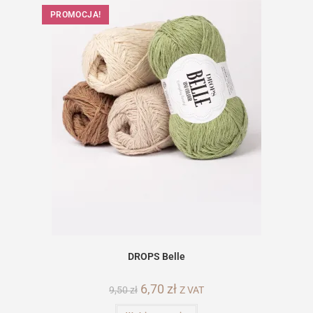
PROMOCJA!
DROPS Belle
Pierwotna
6,70
zł
Aktualna
9,50
zł
Z VAT
cena
cena
wynosiła:
wynosi:
Ten