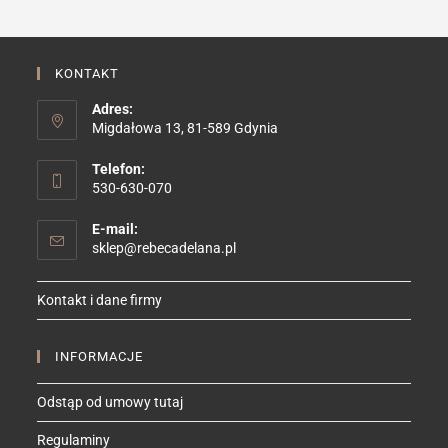
stronie
produktu
KONTAKT
Adres:
Migdałowa 13, 81-589 Gdynia
Telefon:
530-630-070
E-mail:
Opens
sklep@rebecadelana.pl
in
your
Kontakt i dane firmy
application
INFORMACJE
Odstąp od umowy tutaj
Regulaminy