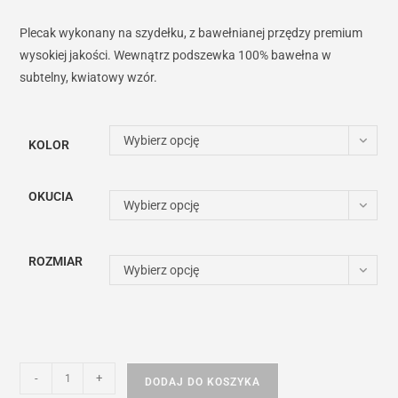
479,00 zł
Plecak wykonany na szydełku, z bawełnianej przędzy premium
wysokiej jakości. Wewnątrz podszewka 100% bawełna w
subtelny, kwiatowy wzór.
Wybierz opcję
KOLOR
OKUCIA
Wybierz opcję
ROZMIAR
Wybierz opcję
ilość
-
+
DODAJ DO KOSZYKA
Plecak