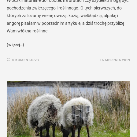
Włóczki naturalne do robótek na drutach czy szydełku mogą być
pochodzenia zwierzęcego i roślinnego. O tych pierwszych, do
których zaliczamy wełnę owczą, kozią, wielbłądzią, alpakę i
angorę pisałam w poprzednim artykule, a dziś trochę przybliżę
Wam włókna roślinne.
(więcej…)
0 KOMENTARZY
16 SIERPNIA 2019