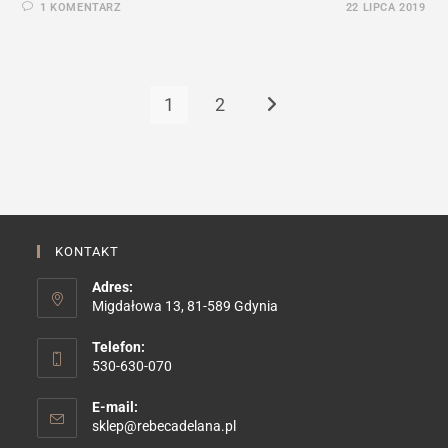
1 KOMENTARZ
22 LIPCA 2019
1
2
Go to the next page
KONTAKT
Adres:
Migdałowa 13, 81-589 Gdynia
Telefon:
530-630-070
E-mail:
Opens
sklep@rebecadelana.pl
in