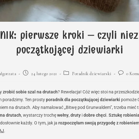
IK: pierwsze kroki – czyli nie
początkującej dziewiarki
Post
Post
Post
łgorzata
24 lutego 2021
Poradnik dziewiarski
0 Kom
published:
category:
comments:
by
zrobić sobie szal na drutach
? Rewelacja! Cóż więc stoi na przeszkodzie
m poradzimy. Ten prosty
poradnik dla początkującej dziewiarki
pomoże C
niem na drutach. Aby namalować „Bitwę pod Grunwaldem”, trzeba mieć tal
 na drutach
, wystarczy trochę
wełny
,
druty
i
dobre chęci
.
Sztukę robieni
osłownie każdy. O tym, jak ja
rozpoczęłam swoją przygodę z robieniem
AJ
.