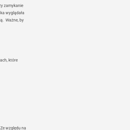
czy zamykanie
ótka wyglądała
ują. Ważne, by
ach, które
. Ze względu na