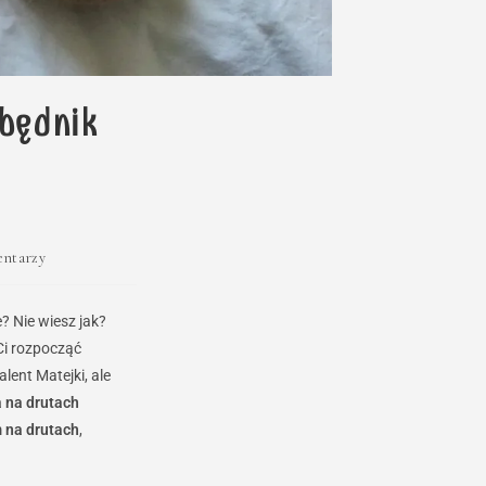
zbędnik
entarzy
? Nie wiesz jak?
i rozpocząć
ent Matejki, ale
a na drutach
 na drutach
,