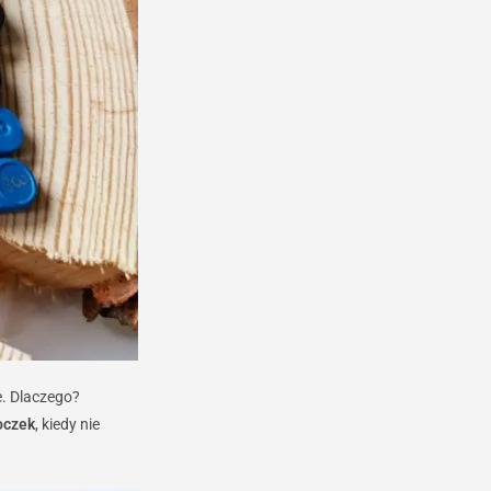
e. Dlaczego?
oczek
, kiedy nie