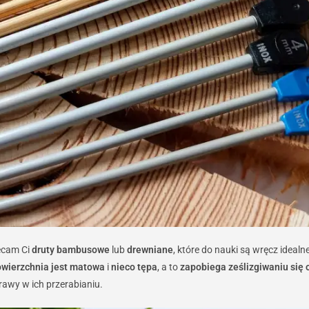
ecam Ci
druty bambusowe
lub
drewniane
, które do nauki są wręcz idealn
wierzchnia jest matowa
i
nieco tępa
, a to
zapobiega ześlizgiwaniu się 
awy w ich przerabianiu.