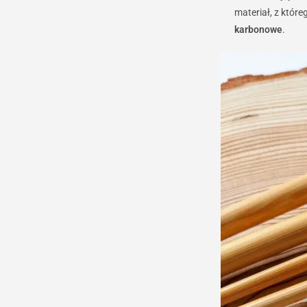
materiał, z któr
karbonowe
.