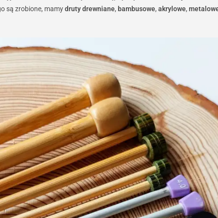
ego są zrobione, mamy
druty drewniane
,
bambusowe
,
akrylowe
,
metalow