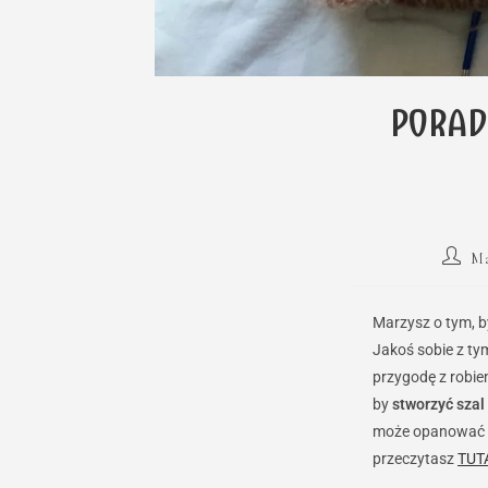
PORADN
Post
Ma
author:
Marzysz o tym, 
Jakoś sobie z ty
przygodę z robie
by
stworzyć szal
może opanować d
przeczytasz
TUT