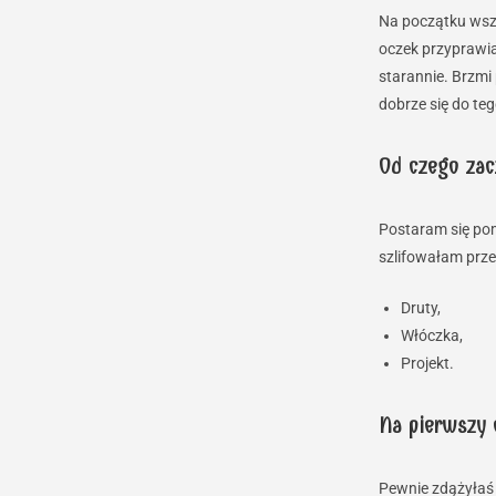
Na początku wszy
oczek przyprawia
starannie. Brzmi 
dobrze się do te
Od czego zac
Postaram się pom
szlifowałam przez
Druty,
Włóczka,
Projekt.
Na pierwszy 
Pewnie zdążyłaś 