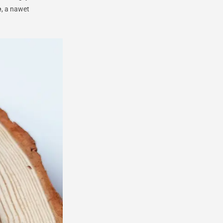
e
, a nawet