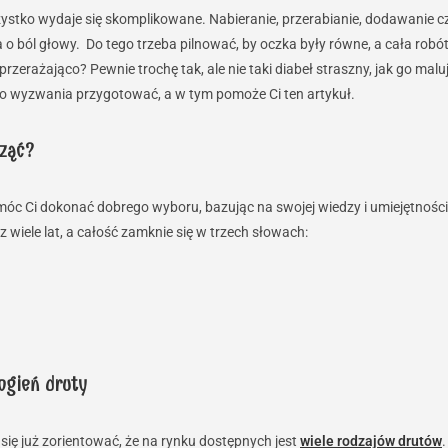
stko wydaje się skomplikowane. Nabieranie, przerabianie, dodawanie 
 o ból głowy. Do tego trzeba pilnować, by oczka były równe, a cała rob
przerażająco? Pewnie trochę tak, ale nie taki diabeł straszny, jak go mal
go wyzwania przygotować, a w tym pomoże Ci ten artykuł.
ząć?
óc Ci dokonać dobrego wyboru, bazując na swojej wiedzy i umiejętności
 wiele lat, a całość zamknie się w trzech słowach:
ogień druty
się już zorientować, że na rynku dostępnych jest
wiele rodzajów drutów