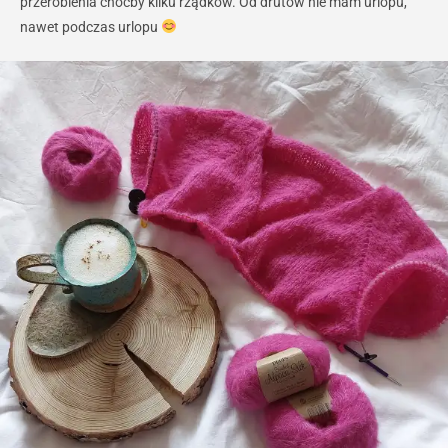
przerobienia choćby kilku rządków. Od drutów nie mam urlopu,
nawet podczas urlopu