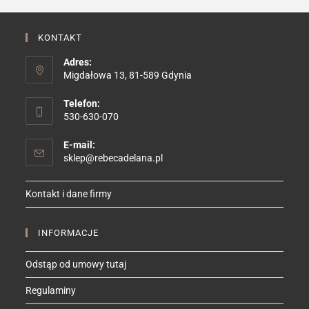
KONTAKT
Adres:
Migdałowa 13, 81-589 Gdynia
Telefon:
530-630-070
E-mail:
Opens
sklep@rebecadelana.pl
in
your
Kontakt i dane firmy
application
INFORMACJE
Odstąp od umowy tutaj
Regulaminy