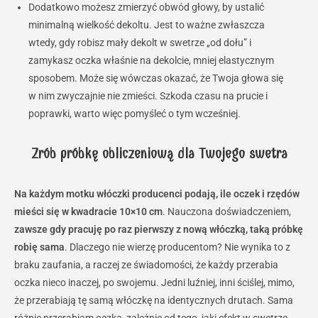
Dodatkowo możesz zmierzyć obwód głowy, by ustalić
minimalną wielkość dekoltu. Jest to ważne zwłaszcza
wtedy, gdy robisz mały dekolt w swetrze „od dołu” i
zamykasz oczka właśnie na dekolcie, mniej elastycznym
sposobem. Może się wówczas okazać, że Twoja głowa się
w nim zwyczajnie nie zmieści. Szkoda czasu na prucie i
poprawki, warto więc pomyśleć o tym wcześniej.
Zrób próbkę obliczeniową dla Twojego swetra
Na każdym motku włóczki producenci podają, ile oczek i rzędów
mieści się w kwadracie 10×10 cm
. Nauczona doświadczeniem,
zawsze gdy pracuję po raz pierwszy z nową włóczką, taką próbkę
robię sama
. Dlaczego nie wierzę producentom? Nie wynika to z
braku zaufania, a raczej ze świadomości, że każdy przerabia
oczka nieco inaczej, po swojemu. Jedni luźniej, inni ściślej, mimo,
że przerabiają tę samą włóczkę na identycznych drutach. Sama
różnie przerabiam oczka, zależnie od tego, jaki efekt w swetrze