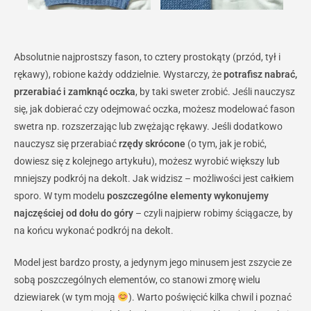
Absolutnie najprostszy fason, to cztery prostokąty (przód, tył i
rękawy), robione każdy oddzielnie. Wystarczy, że
potrafisz nabrać,
przerabiać i zamknąć oczka
, by taki sweter zrobić. Jeśli nauczysz
się, jak dobierać czy odejmować oczka, możesz modelować fason
swetra np. rozszerzając lub zwężając rękawy. Jeśli dodatkowo
nauczysz się przerabiać
rzędy skrócone
(o tym, jak je robić,
dowiesz się z kolejnego artykułu), możesz wyrobić większy lub
mniejszy podkrój na dekolt. Jak widzisz – możliwości jest całkiem
sporo. W tym modelu
poszczególne elementy
wykonujemy
najczęściej od dołu do góry
– czyli najpierw robimy ściągacze, by
na końcu wykonać podkrój na dekolt.
Model jest bardzo prosty, a jedynym jego minusem jest zszycie ze
sobą poszczególnych elementów, co stanowi zmorę wielu
dziewiarek (w tym moją
). Warto poświęcić kilka chwil i poznać