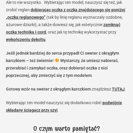
Ale to nie wszystko. Wybierając ten model, nauczysz się też, jak
zrobić reglan
dobierając oczka z oczka znajdującego się poniżej
„oczka reglanowego”
(tak by linię reglanu wyznaczały ozdobne,
ażurowe dziurki), a także dowiesz się, jak estetycznie
zamknąć
oczka techniką i-cord
, oraz jak tę technikę wykorzystać przy
wykończeniu dekoltu
.
Jeśli jednak bardziej do serca przypadł Ci sweter z okrągłym
karczkiem – też świetnie
!
Wystarczy, że umiesz nabierać,
przerabiać i zamykać oczka, oraz dobierać oczka z nici
poprzecznej, aby zmierzyć się z tym modelem
.
Gotowy wzór na sweter z okrągłym karczkiem
znajdziesz
TUTAJ
.
Wybierając ten model nauczysz się dodatkowo robić
podwójnie
składany ściągacz przy szyi
.
O czym warto pamiętać?