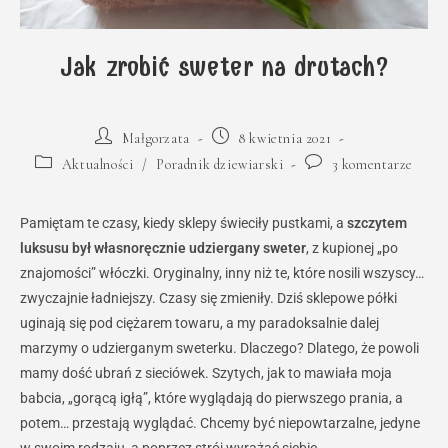
Jak zrobić sweter na drutach?
Post
Post
Małgorzata
8 kwietnia 2021
author:
published:
Post
Post
Aktualności
/
Poradnik dziewiarski
3 komentarze
category:
comments:
Pamiętam te czasy, kiedy sklepy świeciły pustkami, a
szczytem
luksusu był własnoręcznie udziergany sweter
, z kupionej „po
znajomości” włóczki. Oryginalny, inny niż te, które nosili wszyscy…
zwyczajnie ładniejszy. Czasy się zmieniły. Dziś sklepowe półki
uginają się pod ciężarem towaru, a my paradoksalnie dalej
marzymy o udzierganym sweterku. Dlaczego? Dlatego, że powoli
mamy dość ubrań z sieciówek. Szytych, jak to mawiała moja
babcia, „gorącą igłą”, które wyglądają do pierwszego prania, a
potem… przestają wyglądać. Chcemy być niepowtarzalne, jedyne