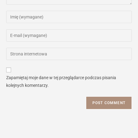
Enter
your
name
Enter
or
your
username
email
Enter
to
address
your
comment
to
website
comment
URL
Zapamiętaj moje dane w tej przeglądarce podczas pisania
(optional)
kolejnych komentarzy.