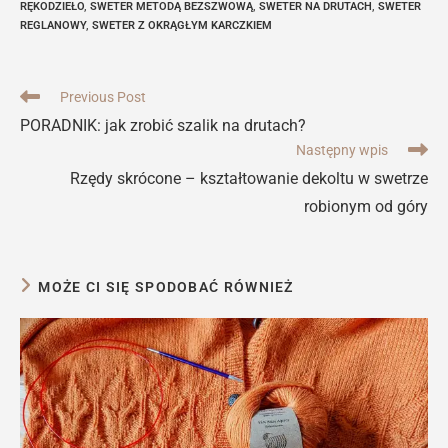
RĘKODZIEŁO
,
SWETER METODĄ BEZSZWOWĄ
,
SWETER NA DRUTACH
,
SWETER
REGLANOWY
,
SWETER Z OKRĄGŁYM KARCZKIEM
Read
Previous Post
more
PORADNIK: jak zrobić szalik na drutach?
articles
Następny wpis
Rzędy skrócone – kształtowanie dekoltu w swetrze
robionym od góry
MOŻE CI SIĘ SPODOBAĆ RÓWNIEŻ