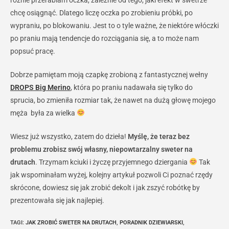
chcę osiągnąć. Dlatego liczę oczka po zrobieniu próbki, po
wypraniu, po blokowaniu. Jest to o tyle ważne, że niektóre włóczki
po praniu mają tendencje do rozciągania się, a to może nam
popsuć pracę.
Dobrze pamiętam moją czapkę zrobioną z fantastycznej wełny
DROPS Big Merino
, która po praniu nadawała się tylko do
sprucia, bo zmieniła rozmiar tak, że nawet na dużą głowę mojego
męża była za wielka
Wiesz już wszystko, zatem do dzieła!
Myślę, że teraz bez
problemu zrobisz swój własny, niepowtarzalny sweter na
drutach
. Trzymam kciuki i życzę przyjemnego dziergania
Tak
jak wspominałam wyżej, kolejny artykuł pozwoli Ci poznać rzędy
skrócone, dowiesz się jak zrobić dekolt i jak zszyć robótkę by
prezentowała się jak najlepiej.
TAGI
:
JAK ZROBIĆ SWETER NA DRUTACH
,
PORADNIK DZIEWIARSKI
,