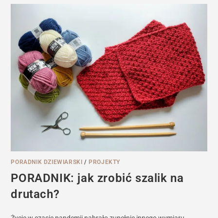
PORADNIK DZIEWIARSKI
/
PROJEKTY
PORADNIK: jak zrobić szalik na
drutach?
Życie w czasie pandemii nabrało zupełnie innego wymiaru.