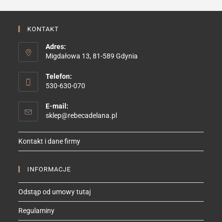
KONTAKT
Adres:
Migdałowa 13, 81-589 Gdynia
Telefon:
530-630-070
E-mail:
Opens
sklep@rebecadelana.pl
in
your
Kontakt i dane firmy
application
INFORMACJE
Odstąp od umowy tutaj
Regulaminy