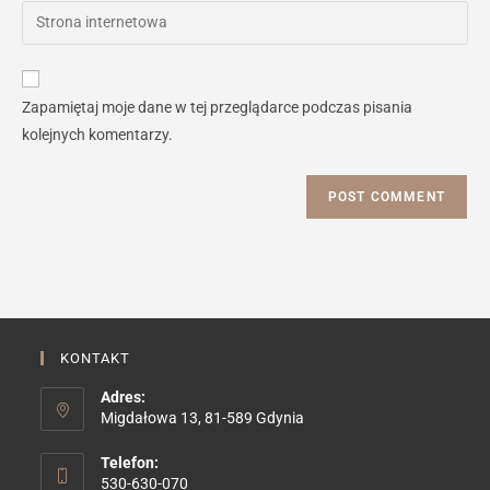
email
Enter
to
address
your
comment
to
website
comment
URL
Zapamiętaj moje dane w tej przeglądarce podczas pisania
(optional)
kolejnych komentarzy.
KONTAKT
Adres:
Migdałowa 13, 81-589 Gdynia
Telefon:
530-630-070