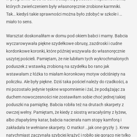
których zwieńczeniem były własnoręcznie zrobione karmniki.
Tak… kiedyś takie sprawności można było zdobyć w szkole i …
miało to sens.
Warsztat doskonaliłam w domu pod okiem babci i mamy. Babcia
wyczarowywała piękne szydełkowe obrusy, zazdroski i cudne
kordonkowe koronki, które później wszywała do własnoręcznie
uszytej pościeli. Pamiętam, że nie lubiłam tych wykrochmalonych
poduszek z wstawką zrobioną na szydełku bo rano jak
wstawałam z łóżka to miałam koronkowy motyw odciśnięty na
policzku. Ale były piękne. Dziś taka pościel należy do rzadkości, a
mi pozostało jedynie tęskne wspomnienie i żal, że podążając za
duchem nowoczesności nie zostawiłam sobie choć jednej takiej
poduszki na pamiątkę. Babcia robiła też na drutach skarpety z
owczej wełny. Pamiętam, że kiedy z siostrą wracałyśmy z łyżew,
albo złapałyśmy katar, babcia nacierała nam stopy kamforą i
zakładała te wełniane skarpety. O matko! …jak one gryzły :). Krew
natychmiast zaczynała szybciej krążyć i robiło się gorąco nie tylko