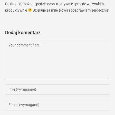
Dokładnie, można spędzić czas kreatywnie i przede wszystkim
produktywnie
Dziękuję za miłe słowa i pozdrawiam serdecznie!
Dodaj komentarz
Comment
Enter
your
name
Enter
or
your
username