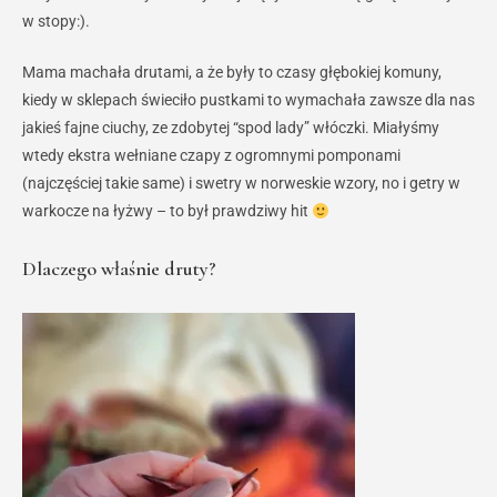
w stopy:).
Mama machała drutami, a że były to czasy głębokiej komuny,
kiedy w sklepach świeciło pustkami to wymachała zawsze dla nas
jakieś fajne ciuchy, ze zdobytej “spod lady” włóczki. Miałyśmy
wtedy ekstra wełniane czapy z ogromnymi pomponami
(najczęściej takie same) i swetry w norweskie wzory, no i getry w
warkocze na łyżwy – to był prawdziwy hit
Dlaczego właśnie druty?