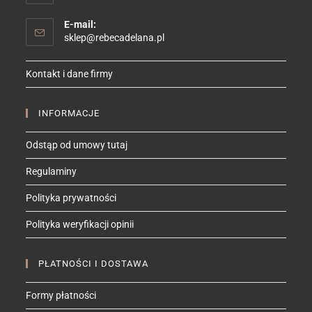
E-mail:
Opens
sklep@rebecadelana.pl
in
your
Kontakt i dane firmy
application
INFORMACJE
Odstąp od umowy tutaj
Regulaminy
Polityka prywatności
Polityka weryfikacji opinii
PŁATNOŚCI I DOSTAWA
Formy płatności