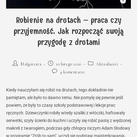
Robienie na drutach – praca czy
przyjemność. Jak rozpocząć swoją
przygodę z drutami
Post
Post
Post
Małgorzata
10 lutego 2020
Aktualności
author:
published:
category:
Post
4 komentarze
comments:
Kiedy nauczyłam się robić na drutach, tego dokładnie nie
pamiętam, ale było to dawno temu. Nie pomylę się pewnie jeśli
powiem, że były to czasy szkoły podstawowej i lekcje prac
ręcznych. Dziewczynki robiły wtedy szaliki z włóczki, haftowały
serwetki, szyły ścierki do kuchni i uczyły się robić pastę z wędzonej
makreli z twarogiem, podczas gdy chłopcy niczym Adam Słodowy
w programie “Zrób to sam”, uczyli się podstaw majsterkowania,