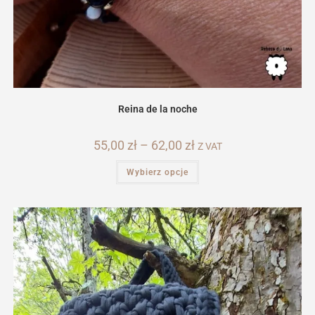
Reina de la noche
55,00
zł
–
62,00
zł
Zakres
Z VAT
cen:
od
Ten
Wybierz opcje
55,00 zł
produkt
do
ma
62,00 zł
wiele
wariantów.
Opcje
można
wybrać
na
stronie
produktu