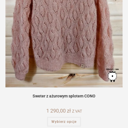
Sweter z ażurowym splotem CONO
1 290,00
zł
Z VAT
Ten
Wybierz opcje
produkt
ma