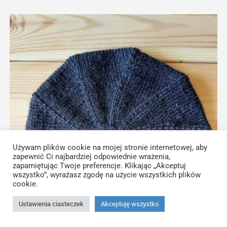
wiele
wariantów.
Opcje
można
wybrać
na
stronie
produktu
Używam plików cookie na mojej stronie internetowej, aby
zapewnić Ci najbardziej odpowiednie wrażenia,
zapamiętując Twoje preferencje. Klikając „Akceptuj
wszystko”, wyrażasz zgodę na użycie wszystkich plików
cookie.
Ustawienia ciasteczek
Akceptuję wszystko