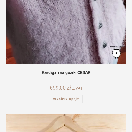
Kardigan na guziki CESAR
699,00
zł
Z VAT
Ten
Wybierz opcje
produkt
ma
wiele
wariantów.
Opcje
można
wybrać
na