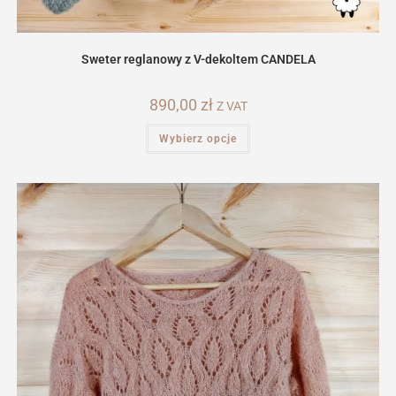
Sweter reglanowy z V-dekoltem CANDELA
890,00
zł
Z VAT
Ten
Wybierz opcje
produkt
ma
wiele
wariantów.
Opcje
można
wybrać
na
stronie
produktu