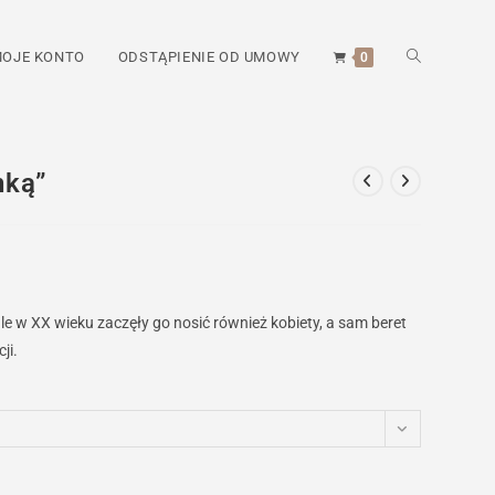
TOGGLE
OJE KONTO
ODSTĄPIENIE OD UMOWY
0
WEBSITE
nką”
SEARCH
e w XX wieku zaczęły go nosić również kobiety, a sam beret
ji.