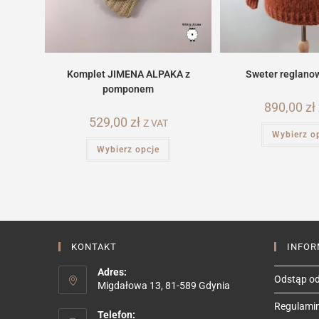
Sweter reglan
Komplet JIMENA ALPAKA z
pomponem
890,00
zł
529,00
zł
Z VAT
Wybierz o
Ten
Wybierz opcje
produkt
ma
wiele
wariantów.
Opcje
można
wybrać
na
stronie
produktu
KONTAKT
INFOR
Adres:
Odstąp od
Migdałowa 13, 81-589 Gdynia
Regulami
Telefon: