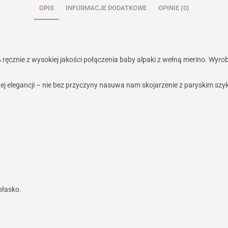
OPIS
INFORMACJE DODATKOWE
OPINIE (0)
znie z wysokiej jakości połączenia baby alpaki z wełną merino. Wyroby z 
nej elegancji – nie bez przyczyny nasuwa nam skojarzenie z paryskim szy
płasko.