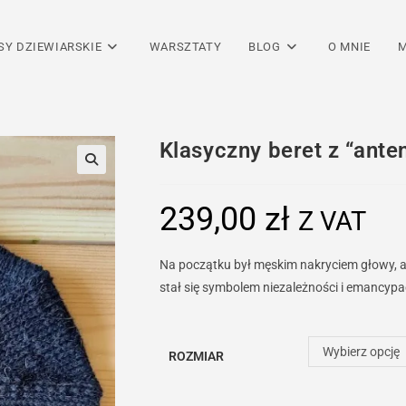
SY DZIEWIARSKIE
WARSZTATY
BLOG
O MNIE
M
Klasyczny beret z “ante
239,00
zł
Z VAT
Na początku był męskim nakryciem głowy, al
stał się symbolem niezależności i emancypac
Wybierz opcję
ROZMIAR