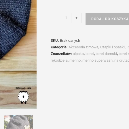
ilość
-
+
DODAJ DO KOSZYKA
Klasyczny
beret
z
SKU:
Brak danych
"antenką"
Kategorie:
Akcesoria zimowe
,
Czapki i opaski
,
R
Znaczników:
alpaka
,
beret
,
beret damski
,
beret 
rękodzieła
,
merino
,
merino superwash
,
na druta