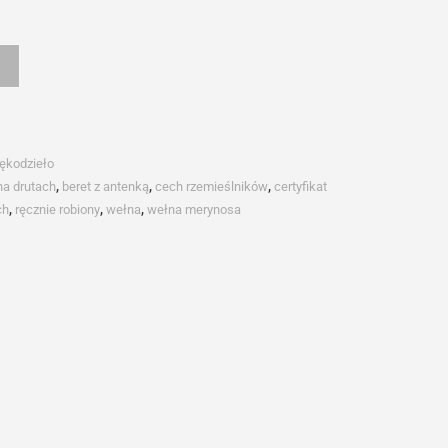
ękodzieło
na drutach
,
beret z antenką
,
cech rzemieślników
,
certyfikat
ch
,
ręcznie robiony
,
wełna
,
wełna merynosa