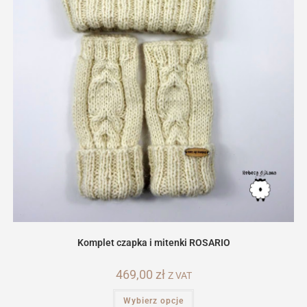
Komplet czapka i mitenki ROSARIO
469,00
zł
Z VAT
Ten
Wybierz opcje
produkt