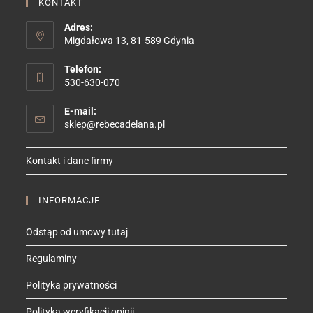
KONTAKT
Adres:
Migdałowa 13, 81-589 Gdynia
Telefon:
530-630-070
E-mail:
Opens
sklep@rebecadelana.pl
in
your
Kontakt i dane firmy
application
INFORMACJE
Odstąp od umowy tutaj
Regulaminy
Polityka prywatności
Polityka weryfikacji opinii