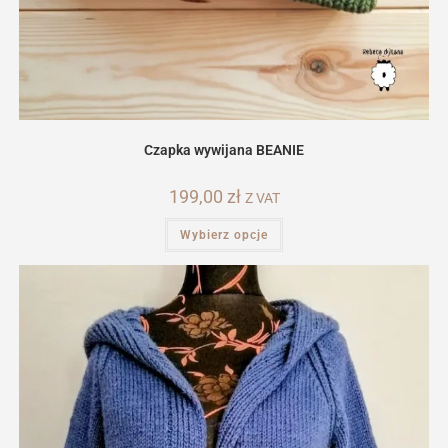
Czapka wywijana BEANIE
199,00
zł
Z VAT
Ten
Wybierz opcje
produkt
ma
wiele
wariantów.
Opcje
można
wybrać
na
stronie
produktu