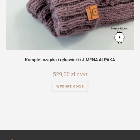
Komplet czapka i rękawiczki JIMENA ALPAKA
529,00
zł
Z VAT
Ten
Wybierz opcje
produkt
ma
wiele
wariantów.
Opcje
można
wybrać
na
stronie
produktu