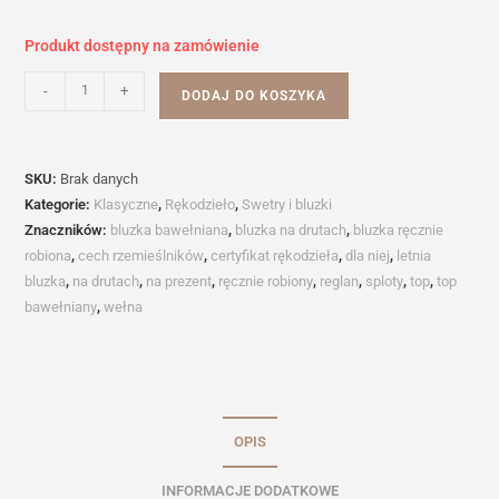
Produkt dostępny na zamówienie
ilość
-
+
DODAJ DO KOSZYKA
Bawełniany
top
FLORES
SKU:
Brak danych
Kategorie:
Klasyczne
,
Rękodzieło
,
Swetry i bluzki
Znaczników:
bluzka bawełniana
,
bluzka na drutach
,
bluzka ręcznie
robiona
,
cech rzemieślników
,
certyfikat rękodzieła
,
dla niej
,
letnia
bluzka
,
na drutach
,
na prezent
,
ręcznie robiony
,
reglan
,
sploty
,
top
,
top
bawełniany
,
wełna
OPIS
INFORMACJE DODATKOWE