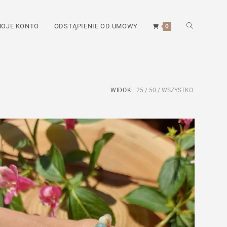
TOGGLE
OJE KONTO
ODSTĄPIENIE OD UMOWY
0
WEBSITE
WIDOK:
25
50
WSZYSTKO
SEARCH