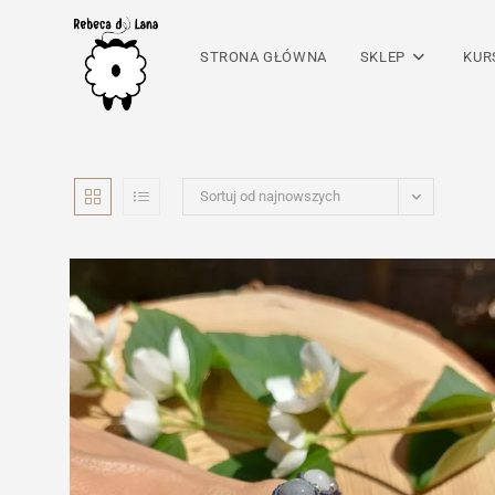
Skip
to
STRONA GŁÓWNA
SKLEP
KUR
content
Sortuj od najnowszych