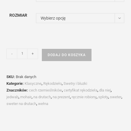
ROZMIAR
Wybierz opcję
ilość
-
+
DODAJ DO KOSZYKA
Sweter
reglanowy
z
SKU:
Brak danych
V-
Kategorie:
Klasyczne
,
Rękodzieło
,
Swetry i bluzki
dekoltem
Znaczników:
cech rzemieślników
,
certyfikat rękodzieła
,
dla niej
,
CANDELA
jedwab
,
mohair
,
na drutach
,
na prezent
,
ręcznie robiony
,
sploty
,
sweter
,
sweter na drutach
,
wełna