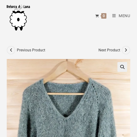
Skip
to
MENU
0
content
Previous Product
Next Product