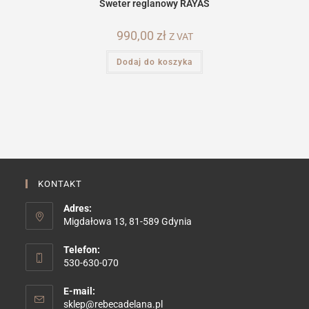
Sweter reglanowy RAYAS
990,00
zł
Z VAT
Dodaj do koszyka
KONTAKT
Adres:
Migdałowa 13, 81-589 Gdynia
Telefon:
530-630-070
E-mail:
Opens
sklep@rebecadelana.pl