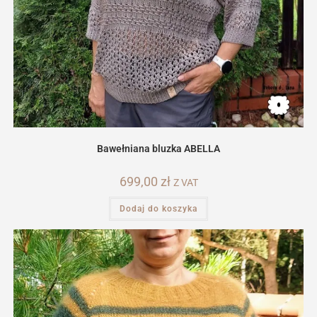
Bawełniana bluzka ABELLA
699,00
zł
Z VAT
Dodaj do koszyka