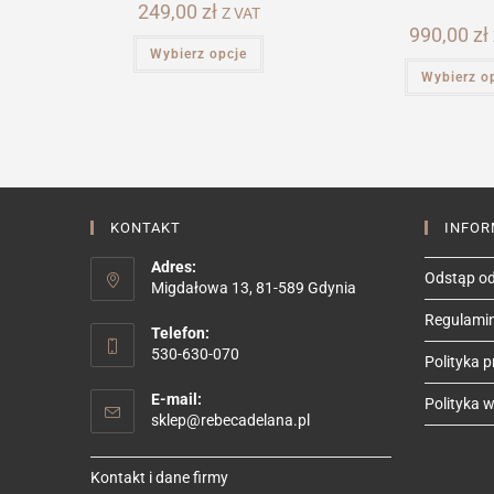
249,00
zł
Z VAT
990,00
zł
Ten
Wybierz opcje
produkt
ma
Wybierz o
wiele
wariantów.
Opcje
można
wybrać
na
stronie
produktu
KONTAKT
INFOR
Adres:
Odstąp od
Migdałowa 13, 81-589 Gdynia
Regulami
Telefon:
530-630-070
Polityka 
E-mail:
Polityka we
Opens
sklep@rebecadelana.pl
in
your
Kontakt i dane firmy
application