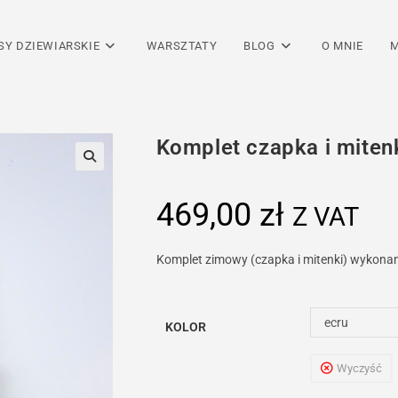
SY DZIEWIARSKIE
WARSZTATY
BLOG
O MNIE
M
Komplet czapka i mite
469,00
zł
Z VAT
Komplet zimowy (czapka i mitenki) wykonany r
ecru
KOLOR
Wyczyść