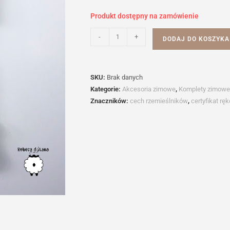
Produkt dostępny na zamówienie
ilość
-
+
DODAJ DO KOSZYKA
Komplet
czapka
i
SKU:
Brak danych
mitenki
Kategorie:
Akcesoria zimowe
,
Komplety zimowe
ROSARIO
Znaczników:
cech rzemieślników
,
certyfikat rę