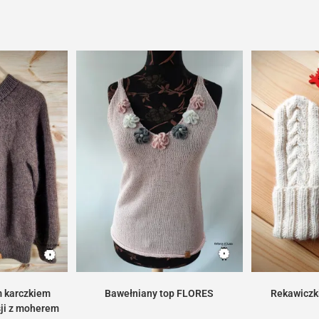
m karczkiem
Bawełniany top FLORES
Rekawiczk
ji z moherem