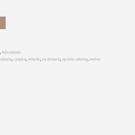
,
Rękodzieło
kodzieła
,
czapka
,
mitenki
,
na drutach
,
ręcznie robiony
,
wełna