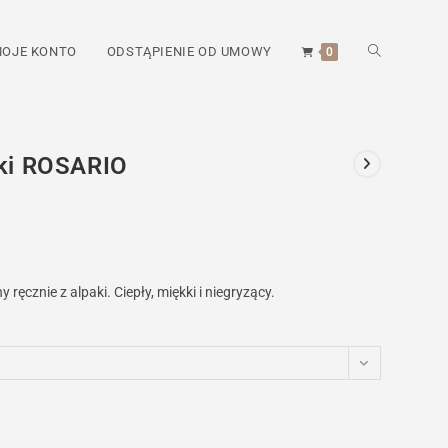
TOGGLE
OJE KONTO
ODSTĄPIENIE OD UMOWY
0
WEBSITE
nki ROSARIO
SEARCH
ęcznie z alpaki. Ciepły, miękki i niegryzący.