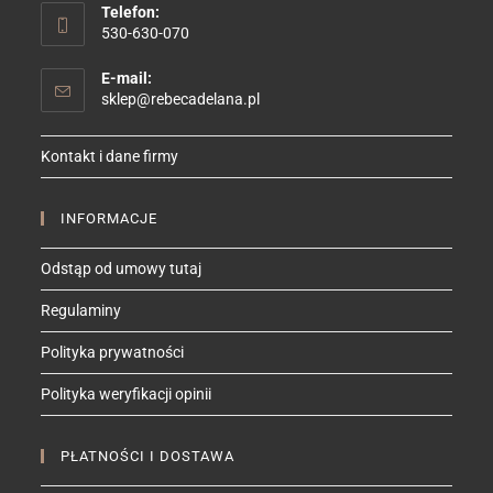
Telefon:
530-630-070
E-mail:
Opens
sklep@rebecadelana.pl
in
your
Kontakt i dane firmy
application
INFORMACJE
Odstąp od umowy tutaj
Regulaminy
Polityka prywatności
Polityka weryfikacji opinii
PŁATNOŚCI I DOSTAWA