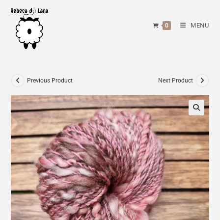
Skip
to
MENU
0
content
Previous Product
Next Product