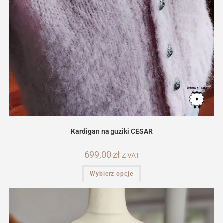
Kardigan na guziki CESAR
699,00
zł
Z VAT
Ten
Wybierz opcje
produkt
ma
wiele
wariantów.
Opcje
można
wybrać