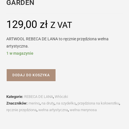
GARDEN
129,00
zł
Z VAT
ARTWOOL REBECA DE LANA to ręcznie przędziona wełna
artystyczna.
1 w magazynie
ilość
DODAJ DO KOSZYKA
ARTWOOL
Rebeca
de
Kategorie:
REBECA DE LANA
,
Włóczki
Lana/ROSY
Znaczników:
merino
,
na druty
,
na szydełko
,
przędziona na kołowrotku
,
GARDEN
ręcznie przędziona
,
wełna artystyczna
,
wełna merynosa