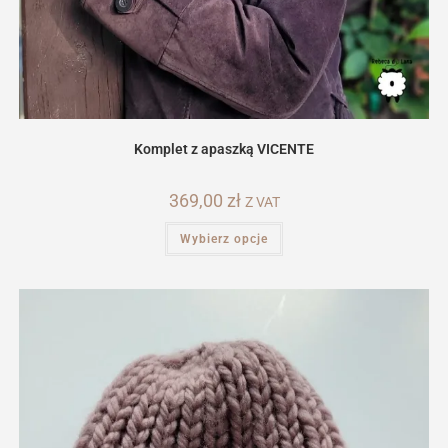
Komplet z apaszką VICENTE
369,00
zł
Z VAT
Ten
Wybierz opcje
produkt
ma
wiele
wariantów.
Opcje
można
wybrać
na
stronie
produktu