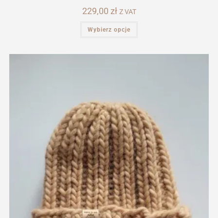
229,00
zł
Z VAT
Ten
Wybierz opcje
produkt
ma
wiele
wariantów.
Opcje
można
wybrać
na
stronie
produktu