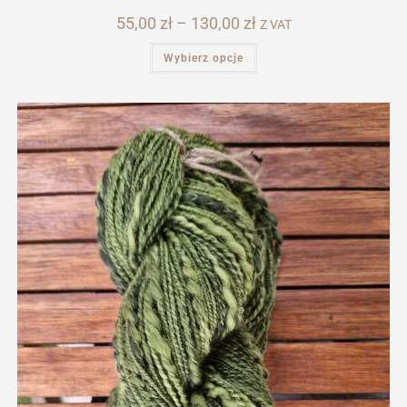
55,00
zł
–
130,00
zł
Zakres
Z VAT
cen:
od
Ten
Wybierz opcje
55,00 zł
produkt
do
ma
130,00 zł
wiele
wariantów.
Opcje
można
wybrać
na
stronie
produktu