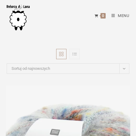
Skip
to
MENU
0
content
Sortuj od najnowszych