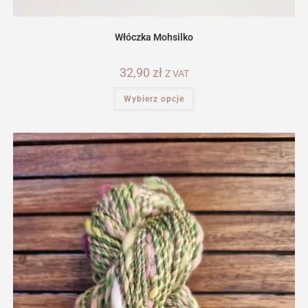
Włóczka Mohsilko
32,90
zł
Z VAT
Ten
Wybierz opcje
produkt
ma
wiele
wariantów.
Opcje
można
wybrać
na
stronie
produktu