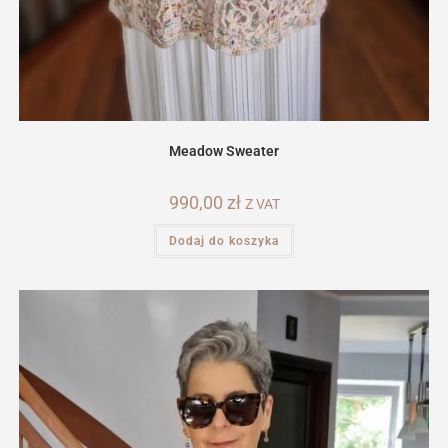
Meadow Sweater
990,00
zł
Z VAT
Dodaj do koszyka