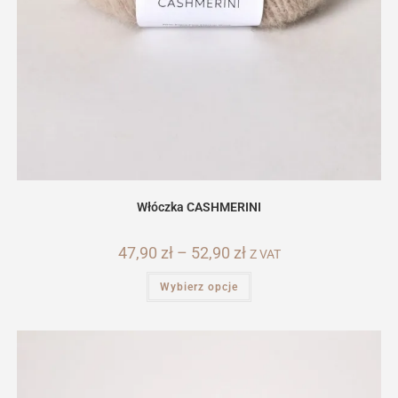
Włóczka CASHMERINI
47,90
zł
–
52,90
zł
Zakres
Z VAT
cen:
od
Ten
Wybierz opcje
47,90 zł
produkt
do
ma
52,90 zł
wiele
wariantów.
Opcje
można
wybrać
na
stronie