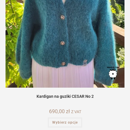
Kardigan na guziki CESAR No 2
690,00
zł
Z VAT
Ten
Wybierz opcje
produkt
ma