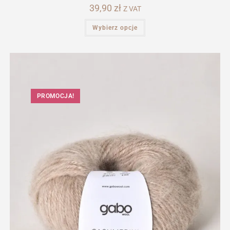
39,90
zł
Z VAT
Ten
Wybierz opcje
produkt
ma
wiele
wariantów.
Opcje
można
wybrać
na
stronie
produktu
PROMOCJA!