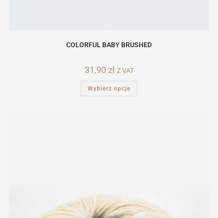
COLORFUL BABY BRUSHED
31,90
zł
Z VAT
Ten
Wybierz opcje
produkt
ma
wiele
wariantów.
Opcje
można
wybrać
na
stronie
produktu