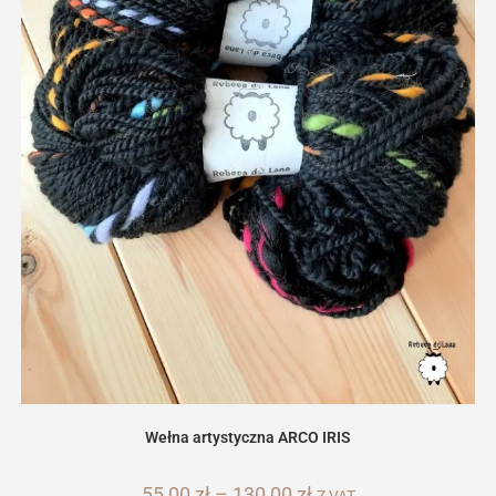
Wełna artystyczna ARCO IRIS
55,00
zł
–
130,00
zł
Zakres