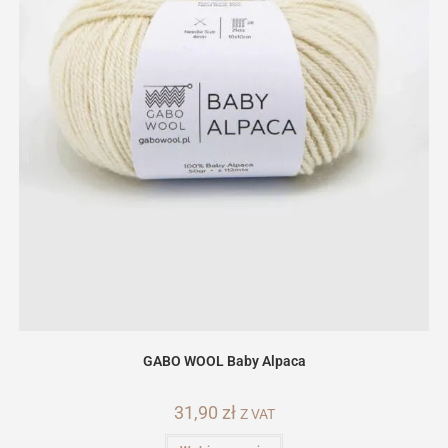
GABO WOOL Baby Alpaca
31,90
zł
Z VAT
Ten