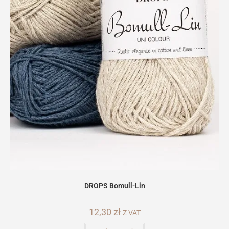
DROPS Bomull-Lin
12,30
zł
Z VAT
Ten