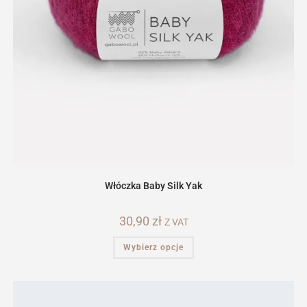
Włóczka Baby Silk Yak
30,90
zł
Z VAT
Ten
Wybierz opcje
produkt
ma
wiele
wariantów.
Opcje
można
wybrać