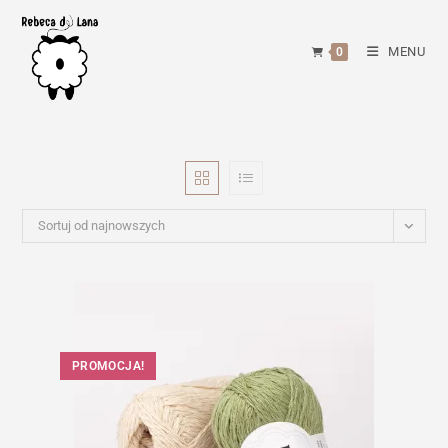
Skip
to
MENU
0
content
Sortuj od najnowszych
PROMOCJA!