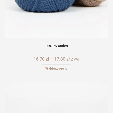
DROPS Andes
16,70
zł
–
17,80
zł
Zakres
Z VAT
cen:
od
Ten
Wybierz opcje
16,70 zł
produkt
do
ma
17,80 zł
wiele
wariantów.
Opcje
można
wybrać
na
stronie
produktu