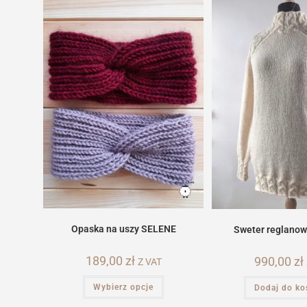
Opaska na uszy SELENE
Sweter reglanow
189,00
zł
990,00
zł
Z VAT
Ten
Wybierz opcje
Dodaj do ko
produkt
ma