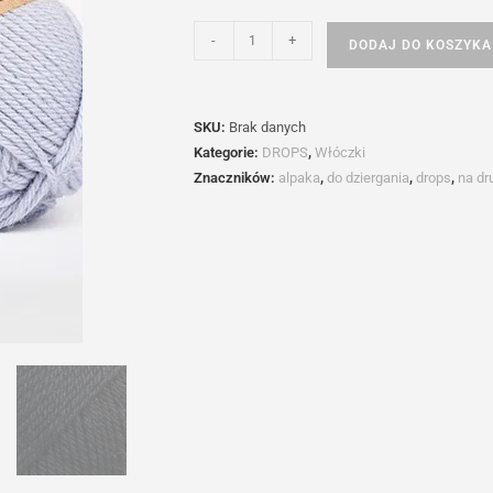
ilość
-
+
DODAJ DO KOSZYKA
DROPS
Lima
SKU:
Brak danych
Kategorie:
DROPS
,
Włóczki
Znaczników:
alpaka
,
do dziergania
,
drops
,
na dr