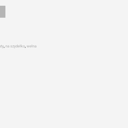
uty
,
na szydełko
,
wełna