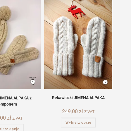
Rekawiczki JIMENA ALPAKA
JIMENA ALPAKA z
omponem
249,00
zł
Z VAT
,00
zł
Z VAT
Ten
Wybierz opcje
produkt
Ten
ma
ierz opcje
produkt