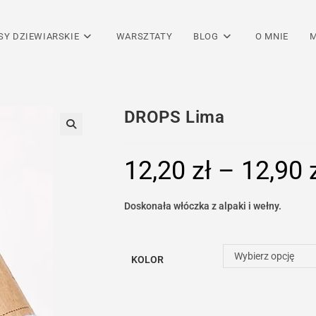
SY DZIEWIARSKIE
WARSZTATY
BLOG
O MNIE
M
DROPS Lima
12,20
zł
–
12,90
Doskonała włóczka z alpaki i wełny.
Wybierz opcję
KOLOR