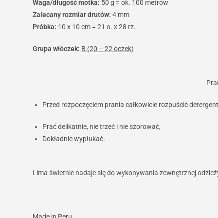
Waga/długość motka:
50 g = ok. 100 metrów
Zalecany rozmiar drutów:
4 mm
Próbka:
10 x 10 cm = 21 o. x 28 rz.
Grupa włóczek:
B (20 – 22 oczek
)
Pra
Przed rozpoczęciem prania całkowicie rozpuścić detergent
Prać delikatnie, nie trzeć i nie szorować,
Dokładnie wypłukać.
Lima świetnie nadaje się do wykonywania zewnętrznej odzieży,
Made in Peru