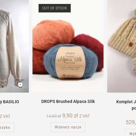
OUT OF STOCK
DROPS Brushed Alpaca Silk
y BASILIO
Komplet 
p
Pierwotna
9,90
zł
Aktualna
14,60
zł
Z VAT
Z VAT
cena
cena
529
wynosiła:
wynosi:
Ten
Wybierz opcje
14,60 zł.
9,90 zł.
szyka
produkt
ma
Wyb