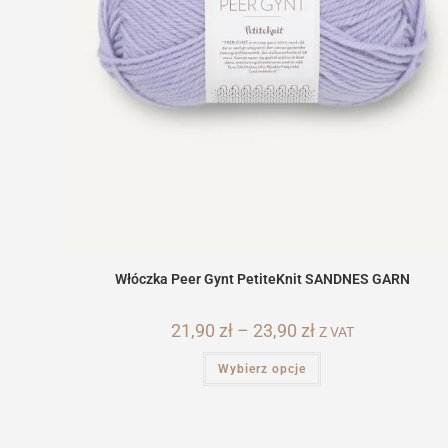
Włóczka Peer Gynt PetiteKnit SANDNES GARN
21,90
zł
–
23,90
zł
Zakres
Z VAT
cen:
od
Ten
Wybierz opcje
21,90 zł
produkt
do
ma
23,90 zł
wiele
wariantów.
Opcje
można