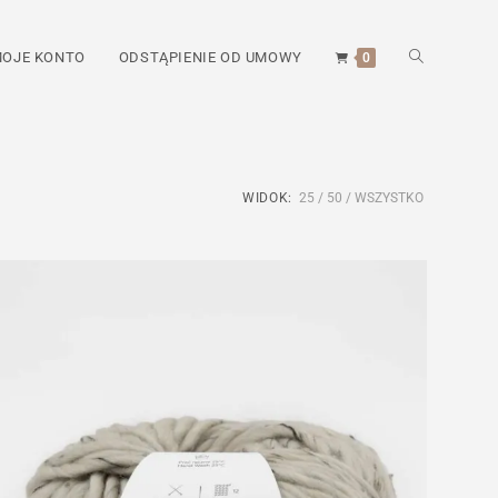
TOGGLE
OJE KONTO
ODSTĄPIENIE OD UMOWY
0
WEBSITE
WIDOK:
25
50
WSZYSTKO
SEARCH