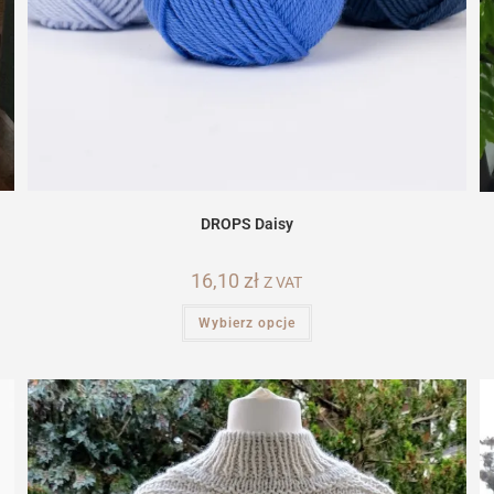
DROPS Daisy
16,10
zł
Z VAT
Ten
Wybierz opcje
produkt
ma
wiele
wariantów.
Opcje
można
wybrać
na
stronie
produktu