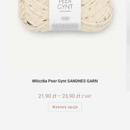
Włóczka Peer Gynt SANDNES GARN
21,90
zł
–
23,90
zł
Zakres
Z VAT
cen:
od
Ten
Wybierz opcje
21,90 zł
produkt
do
ma
23,90 zł
wiele
wariantów.
Opcje
można