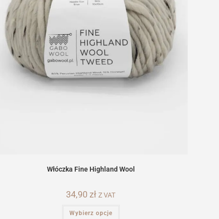
Włóczka Fine Highland Wool
34,90
zł
Z VAT
Ten
Wybierz opcje
produkt