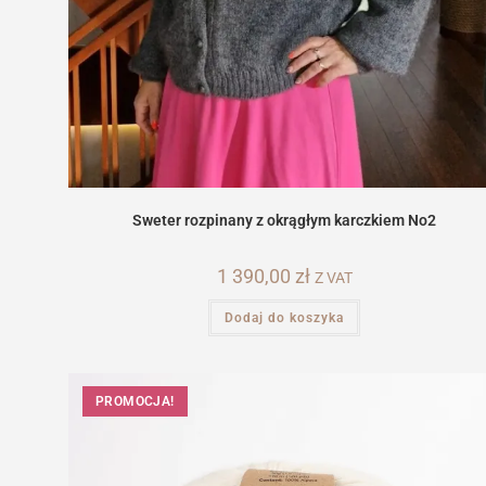
Sweter rozpinany z okrągłym karczkiem No2
1 390,00
zł
Z VAT
Dodaj do koszyka
PROMOCJA!