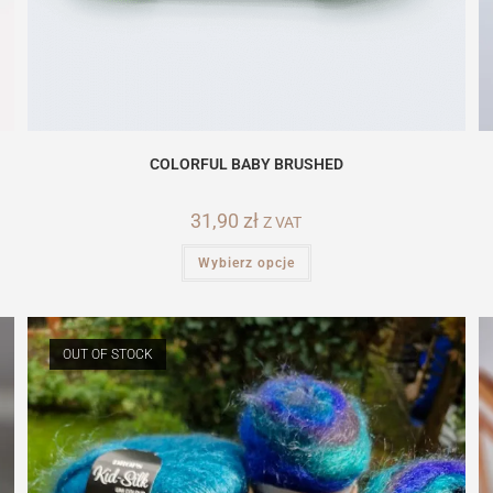
COLORFUL BABY BRUSHED
31,90
zł
Z VAT
Ten
Wybierz opcje
produkt
ma
wiele
wariantów.
Opcje
można
OUT OF STOCK
wybrać
na
stronie
produktu