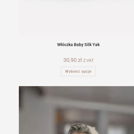
Włóczka Baby Silk Yak
30,90
zł
Z VAT
Ten
Wybierz opcje
produkt
ma
wiele
wariantów.
Opcje
można
wybrać
na
stronie
produktu