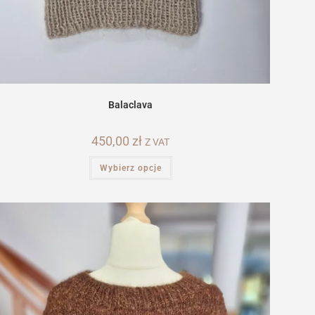
Balaclava
450,00
zł
Z VAT
Ten
Wybierz opcje
produkt
ma
wiele
wariantów.
Opcje
można
wybrać
na
stronie
produktu