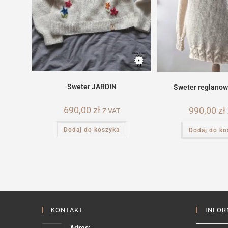
Sweter JARDIN
Sweter reglanow
690,00
zł
990,00
zł
Z VAT
Dodaj do koszyka
Dodaj do ko
KONTAKT
INFOR
Adres: