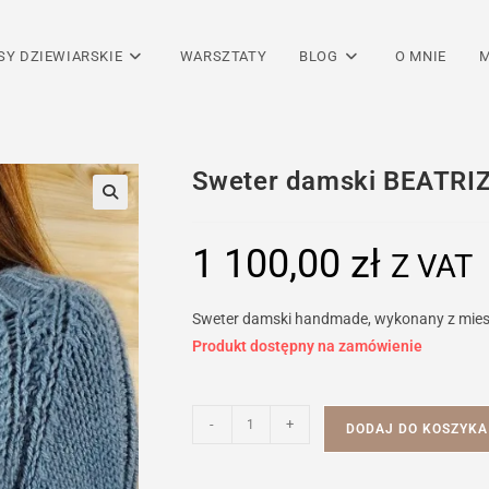
SY DZIEWIARSKIE
WARSZTATY
BLOG
O MNIE
M
Sweter damski BEATRI
1 100,00
zł
Z VAT
Sweter damski handmade, wykonany z miesz
Produkt dostępny na zamówienie
ilość
-
+
DODAJ DO KOSZYKA
Sweter
damski