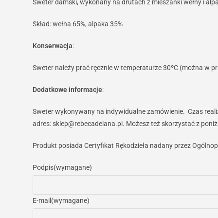
Sweter damski, wykonany na drutach z mieszanki wełny i alpak
Skład: wełna 65%, alpaka 35%
Konserwacja
:
Sweter należy prać ręcznie w temperaturze 30ºC (można w pr
Dodatkowe informacje
:
Sweter wykonywany na indywidualne zamówienie. Czas realizac
adres: sklep@rebecadelana.pl. Możesz też skorzystać z poni
Produkt posiada Certyfikat Rękodzieła nadany przez Ogólnop
Podpis
(wymagane)
E-mail
(wymagane)