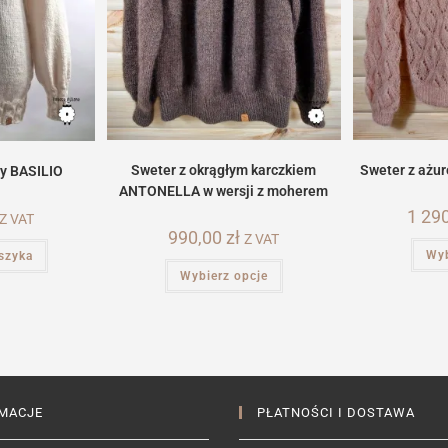
Sweter z okrągłym karczkiem
Sweter z ażu
y BASILIO
ANTONELLA w wersji z moherem
1 29
Z VAT
990,00
zł
Z VAT
Wyb
szyka
Ten
Wybierz opcje
produkt
ma
wiele
wariantów.
Opcje
można
wybrać
na
stronie
produktu
MACJE
PŁATNOŚCI I DOSTAWA