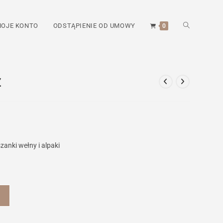
TOGGLE
OJE KONTO
ODSTĄPIENIE OD UMOWY
0
WEBSITE
Z
SEARCH
anki wełny i alpaki