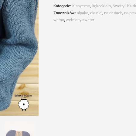
BEATRIZ
Kategorie:
Klasyczne
,
Rękodzieło
,
Swetry i bluzk
Znaczników:
alpaka
,
dla niej
,
na drutach
,
na pre
wełna
,
wełniany sweter