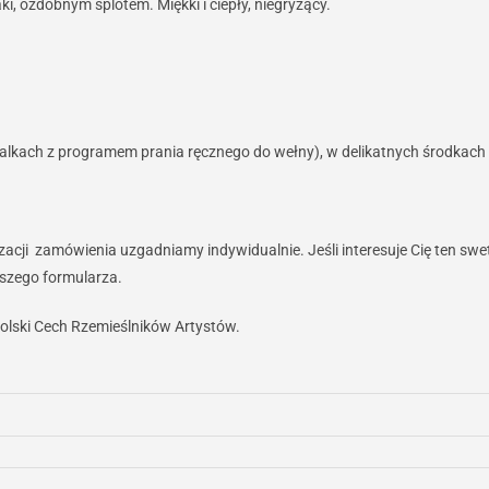
i, ozdobnym splotem. Miękki i ciepły, niegryzący.
alkach z programem prania ręcznego do wełny), w delikatnych środkach p
ji zamówienia uzgadniamy indywidualnie. Jeśli interesuje Cię ten swete
ższego formularza.
olski Cech Rzemieślników Artystów.