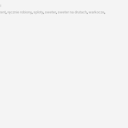
i
zent
,
ręcznie robiony
,
sploty
,
sweter
,
sweter na drutach
,
warkocze
,