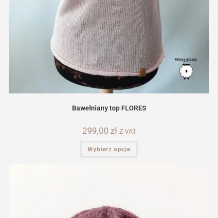
Bawełniany top FLORES
299,00
zł
Z VAT
Ten
Wybierz opcje
produkt
ma
wiele
wariantów.
Opcje
można
wybrać
na
stronie
produktu