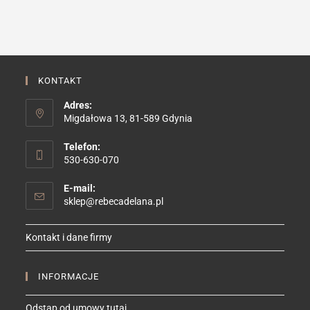
można
wybrać
na
stronie
produktu
KONTAKT
Adres:
Migdałowa 13, 81-589 Gdynia
Telefon:
530-630-070
E-mail:
Opens
sklep@rebecadelana.pl
in
your
Kontakt i dane firmy
application
INFORMACJE
Odstąp od umowy tutaj