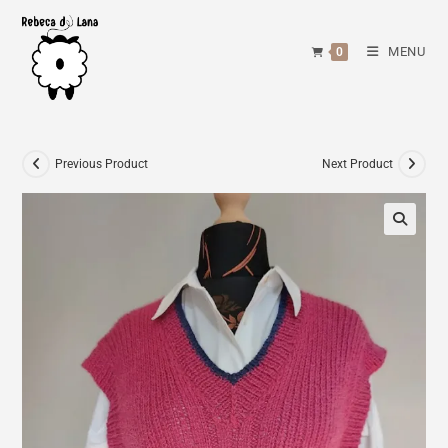
Skip
to
MENU
0
content
Previous Product
Next Product