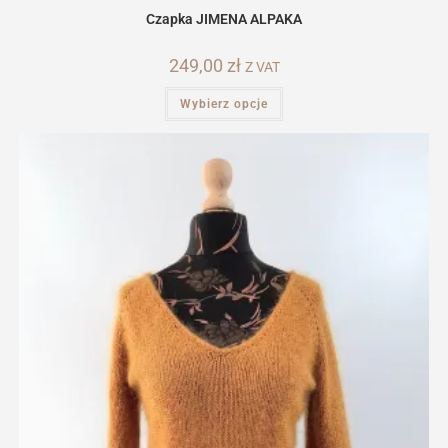
Czapka JIMENA ALPAKA
249,00
zł
Z VAT
Ten
Wybierz opcje
produkt
ma
wiele
wariantów.
Opcje
można
wybrać
na
stronie
produktu