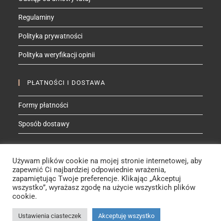
Regulaminy
Polityka prywatności
Polityka weryfikacji opinii
PŁATNOŚCI I DOSTAWA
Formy płatności
Sposób dostawy
ZNAJDŹ MNIE NA
Używam plików cookie na mojej stronie internetowej, aby
Facebook
Instagram
YouTube
Etsy
zapewnić Ci najbardziej odpowiednie wrażenia,
zapamiętując Twoje preferencje. Klikając „Akceptuj
wszystko”, wyrażasz zgodę na użycie wszystkich plików
cookie.
Rebeca de Lana - Manufaktura© 2025
Ustawienia ciasteczek
Akceptuję wszystko