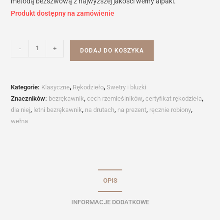
metodą bezszwową z najwyższej jakości wełny alpaki.
Produkt dostępny na zamówienie
ilość
-
+
DODAJ DO KOSZYKA
Bezrękawnik
Kategorie:
Klasyczne
,
Rękodzieło
,
Swetry i bluzki
Znaczników:
bezrękawnik
,
cech rzemieślników
,
certyfikat rękodzieła
,
dla niej
,
letni bezrękawnik
,
na drutach
,
na prezent
,
ręcznie robiony
,
wełna
OPIS
INFORMACJE DODATKOWE