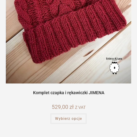
Komplet czapka i rękawiczki JIMENA
529,00
zł
Z VAT
Ten
Wybierz opcje
produkt
ma
wiele
wariantów.
Opcje