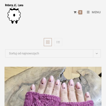
Skip
to
MENU
0
content
Sortuj od najnowszych