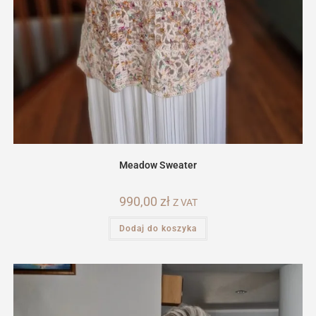
Meadow Sweater
990,00
zł
Z VAT
Dodaj do koszyka