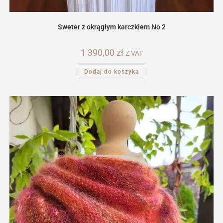
Sweter z okrągłym karczkiem No 2
1 390,00
zł
Z VAT
Dodaj do koszyka