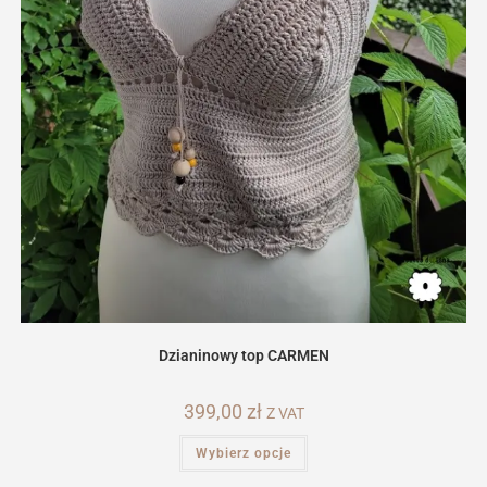
Dzianinowy top CARMEN
399,00
zł
Z VAT
Ten
Wybierz opcje
produkt
ma
wiele