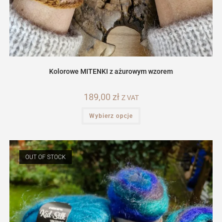
Kolorowe MITENKI z ażurowym wzorem
189,00
zł
Z VAT
Ten
Wybierz opcje
produkt
ma
wiele
wariantów.
Opcje
można
OUT OF STOCK
wybrać
na
stronie
produktu