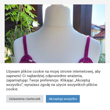
wariantów.
Opcje
można
wybrać
na
stronie
produktu
Używam plików cookie na mojej stronie internetowej, aby
zapewnić Ci najbardziej odpowiednie wrażenia,
zapamiętując Twoje preferencje. Klikając „Akceptuj
wszystko”, wyrażasz zgodę na użycie wszystkich plików
cookie.
Ustawienia ciasteczek
Akceptuję wszystko