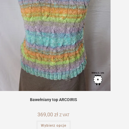
Bawełniany top ARCOIRIS
369,00
zł
Z VAT
Ten
Wybierz opcje
produkt