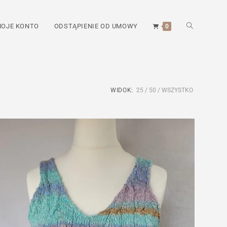
TOGGLE
OJE KONTO
ODSTĄPIENIE OD UMOWY
0
WEBSITE
WIDOK:
25
50
WSZYSTKO
SEARCH