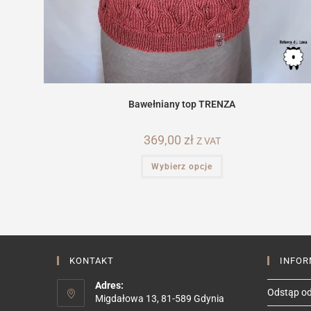
Bawełniany top TRENZA
369,00
zł
Z VAT
Ten
Wybierz opcje
produkt
ma
wiele
wariantów.
Opcje
można
wybrać
na
stronie
produktu
KONTAKT
INFOR
Adres:
Odstąp od
Migdałowa 13, 81-589 Gdynia