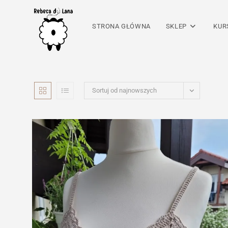
Skip
to
STRONA GŁÓWNA
SKLEP
KUR
content
Sortuj od najnowszych