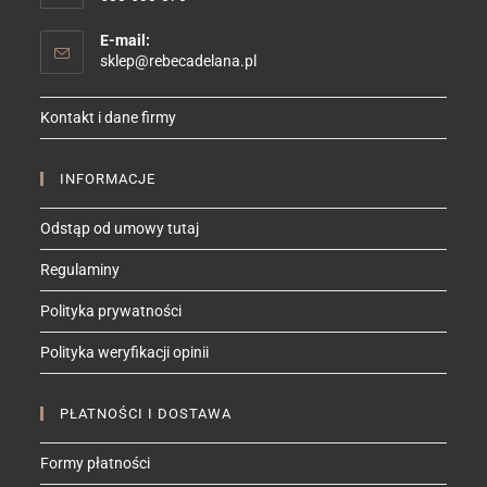
E-mail:
Opens
sklep@rebecadelana.pl
in
your
Kontakt i dane firmy
application
INFORMACJE
Odstąp od umowy tutaj
Regulaminy
Polityka prywatności
Polityka weryfikacji opinii
PŁATNOŚCI I DOSTAWA
Formy płatności