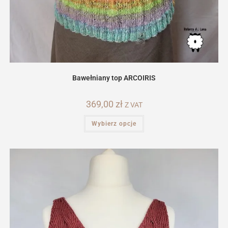
Bawełniany top ARCOIRIS
369,00
zł
Z VAT
Ten
Wybierz opcje
produkt
ma
wiele
wariantów.
Opcje
można
wybrać
na
stronie
produktu