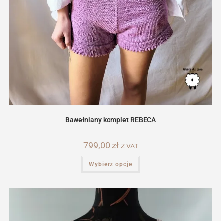
Bawełniany komplet REBECA
799,00
zł
Z VAT
Ten
Wybierz opcje
produkt
ma
wiele
wariantów.
Opcje
można
wybrać
na
stronie