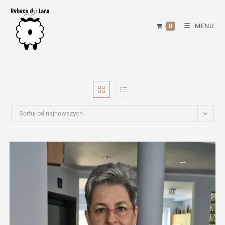
Skip
to
MENU
0
content
Sortuj od najnowszych