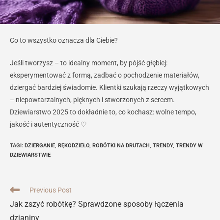
Co to wszystko oznacza dla Ciebie?
Jeśli tworzysz – to idealny moment, by pójść głębiej:
eksperymentować z formą, zadbać o pochodzenie materiałów,
dziergać bardziej świadomie. Klientki szukają rzeczy wyjątkowych
– niepowtarzalnych, pięknych i stworzonych z sercem.
Dziewiarstwo 2025 to dokładnie to, co kochasz: wolne tempo,
jakość i autentyczność ♡
TAGI
:
DZIERGANIE
,
RĘKODZIEŁO
,
ROBÓTKI NA DRUTACH
,
TRENDY
,
TRENDY W
DZIEWIARSTWIE
Read
Previous Post
more
Jak zszyć robótkę? Sprawdzone sposoby łączenia
articles
dzianiny