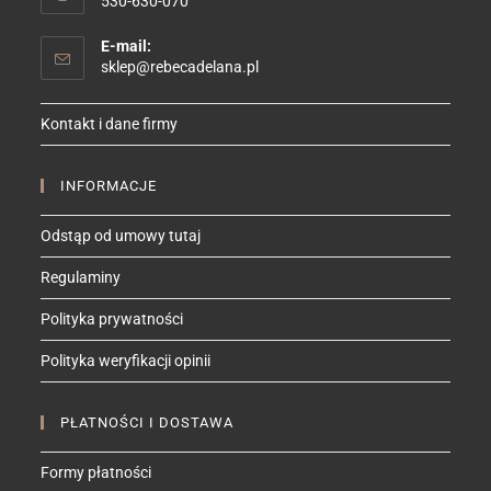
530-630-070
E-mail:
Opens
sklep@rebecadelana.pl
in
your
Kontakt i dane firmy
application
INFORMACJE
Odstąp od umowy tutaj
Regulaminy
Polityka prywatności
Polityka weryfikacji opinii
PŁATNOŚCI I DOSTAWA
Formy płatności