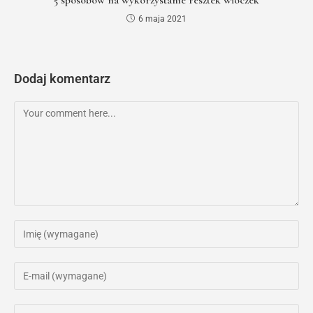
5 sposobów na wykorzystanie resztek włóczek
6 maja 2021
Dodaj komentarz
Comment
Enter
your
name
Enter
or
your
username
email
Enter