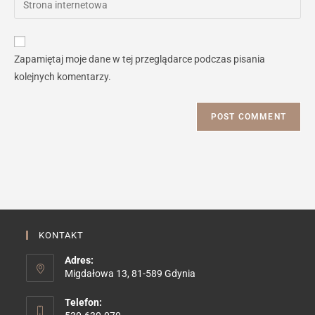
to
address
your
comment
to
website
comment
URL
Zapamiętaj moje dane w tej przeglądarce podczas pisania
(optional)
kolejnych komentarzy.
KONTAKT
Adres:
Migdałowa 13, 81-589 Gdynia
Telefon: