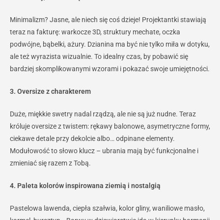
Minimalizm? Jasne, ale niech się coś dzieje! Projektantki stawiają
teraz na fakturę: warkocze 3D, struktury mechate, oczka
podwójne, bąbelki, ażury. Dzianina ma być nie tylko miła w dotyku,
ale też wyrazista wizualnie. To idealny czas, by pobawić się
bardziej skomplikowanymi wzorami i pokazać swoje umiejętności.
3. Oversize z charakterem
Duże, miękkie swetry nadal rządzą, ale nie są już nudne. Teraz
króluje oversize z twistem: rękawy balonowe, asymetryczne formy,
ciekawe detale przy dekolcie albo… odpinane elementy.
Modułowość to słowo klucz – ubrania mają być funkcjonalne i
zmieniać się razem z Tobą.
4. Paleta kolorów inspirowana ziemią i nostalgią
Pastelowa lawenda, ciepła szałwia, kolor gliny, waniliowe masło,