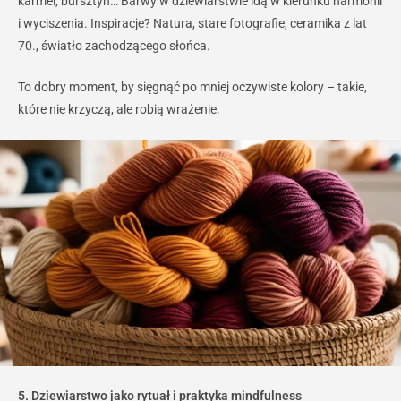
karmel, bursztyn… Barwy w dziewiarstwie idą w kierunku harmonii
i wyciszenia. Inspiracje? Natura, stare fotografie, ceramika z lat
70., światło zachodzącego słońca.
To dobry moment, by sięgnąć po mniej oczywiste kolory – takie,
które nie krzyczą, ale robią wrażenie.
5. Dziewiarstwo jako rytuał i praktyka mindfulness