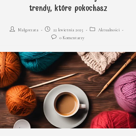
trendy, które pokochasz
Post
Post
Post
Małgorzata
22 kwietnia 2025
Aktualności
author:
published:
category:
Post
0 Komentarzy
comments: