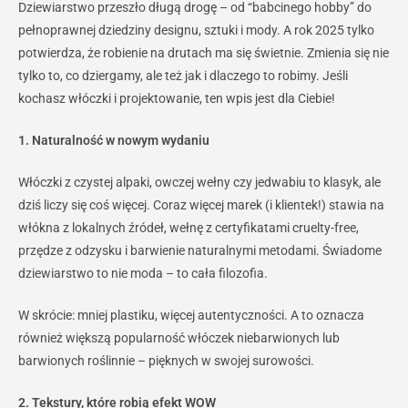
Dziewiarstwo przeszło długą drogę – od “babcinego hobby” do
pełnoprawnej dziedziny designu, sztuki i mody. A rok 2025 tylko
potwierdza, że robienie na drutach ma się świetnie. Zmienia się nie
tylko to, co dziergamy, ale też jak i dlaczego to robimy. Jeśli
kochasz włóczki i projektowanie, ten wpis jest dla Ciebie!
1. Naturalność w nowym wydaniu
Włóczki z czystej alpaki, owczej wełny czy jedwabiu to klasyk, ale
dziś liczy się coś więcej. Coraz więcej marek (i klientek!) stawia na
włókna z lokalnych źródeł, wełnę z certyfikatami cruelty-free,
przędze z odzysku i barwienie naturalnymi metodami. Świadome
dziewiarstwo to nie moda – to cała filozofia.
W skrócie: mniej plastiku, więcej autentyczności. A to oznacza
również większą popularność włóczek niebarwionych lub
barwionych roślinnie – pięknych w swojej surowości.
2. Tekstury, które robią efekt WOW