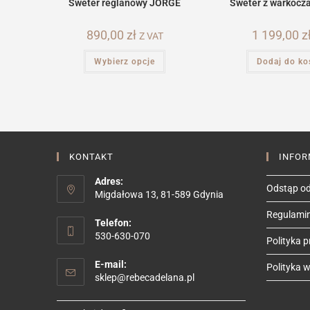
Sweter reglanowy JORGE
Sweter z warkocz
890,00
zł
1 199,00
z
Z VAT
Ten
Wybierz opcje
Dodaj do ko
produkt
ma
wiele
wariantów.
Opcje
można
wybrać
na
stronie
produktu
KONTAKT
INFOR
Adres:
Odstąp od
Migdałowa 13, 81-589 Gdynia
Regulami
Telefon:
530-630-070
Polityka 
E-mail:
Polityka we
Opens
sklep@rebecadelana.pl
in
your