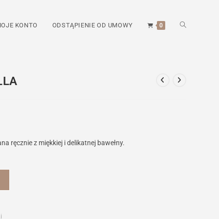
TOGGLE
OJE KONTO
ODSTĄPIENIE OD UMOWY
0
WEBSITE
LLA
SEARCH
 ręcznie z miękkiej i delikatnej bawełny.
i