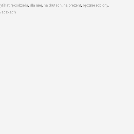
tyfikat rękodzieła
,
dla niej
,
na drutach
,
na prezent
,
ręcznie robiony
,
miaczkach