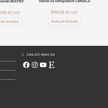
Sweter na ramiączkach CANDELA
damski BEATRIZ
899,00
zł
0,00
zł
Z VAT
Z VAT
Dodaj do koszyka
j do koszyka
ZNAJDŹ MNIE NA
Facebook
Instagram
YouTube
Etsy