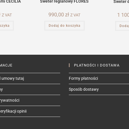
ami CECILIA
Sweter reglanowy FLORES
Sweter 
ł
990,00
zł
1 10
Z VAT
Z VAT
szyka
Dodaj do koszyka
Doda
MACJE
PŁATNOŚCI I DOSTAWA
 umowy tutaj
Formy płatności
ny
Sposób dostawy
prywatności
ryfikacji opinii