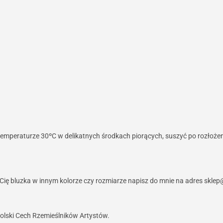
temperaturze 30ºC w delikatnych środkach piorących, suszyć po rozłożen
 Cię bluzka w innym kolorze czy rozmiarze napisz do mnie na adres skle
olski Cech Rzemieślników Artystów.