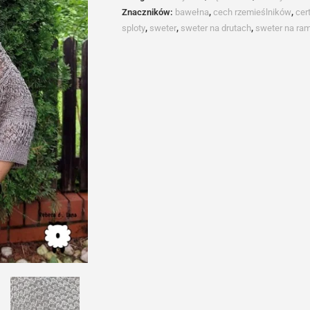
Znaczników:
bawełna
,
cech rzemieślników
,
cer
sploty
,
sweter
,
sweter na drutach
,
sweter na ra