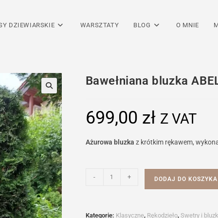
SY DZIEWIARSKIE
WARSZTATY
BLOG
O MNIE
M
Bawełniana bluzka ABE
699,00
zł
Z VAT
Ażurowa bluzka
z krótkim rękawem, wykonana
ilość
-
+
DODAJ DO KOSZYKA
Bawełniana
bluzka
ABELLA
Kategorie:
Klasyczne
,
Rękodzieło
,
Swetry i bluzk