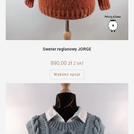
Sweter reglanowy JORGE
890,00
zł
Z VAT
Ten
Wybierz opcje
produkt
ma
wiele
wariantów.
Opcje
można
wybrać
na
stronie
produktu