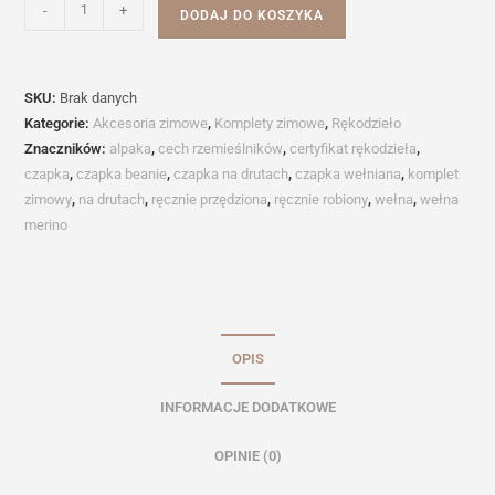
ilość
-
+
DODAJ DO KOSZYKA
Komplet
z
apaszką
SKU:
Brak danych
VICENTE
Kategorie:
Akcesoria zimowe
,
Komplety zimowe
,
Rękodzieło
Znaczników:
alpaka
,
cech rzemieślników
,
certyfikat rękodzieła
,
czapka
,
czapka beanie
,
czapka na drutach
,
czapka wełniana
,
komplet
zimowy
,
na drutach
,
ręcznie przędziona
,
ręcznie robiony
,
wełna
,
wełna
merino
OPIS
INFORMACJE DODATKOWE
OPINIE (0)