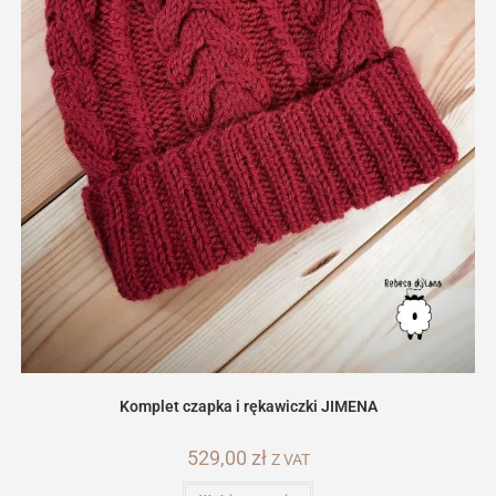
Komplet czapka i rękawiczki JIMENA
529,00
zł
Z VAT
Ten