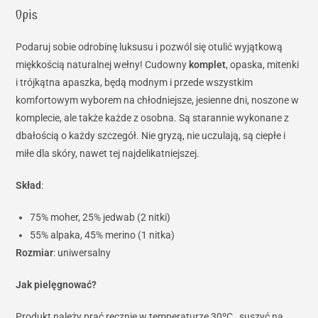
Opis
Podaruj sobie odrobinę luksusu i pozwól się otulić wyjątkową
miękkością naturalnej wełny! Cudowny
komplet
, opaska, mitenki
i trójkątna apaszka, będą modnym i przede wszystkim
komfortowym wyborem na chłodniejsze, jesienne dni, noszone w
komplecie, ale także każde z osobna. Są starannie wykonane z
dbałością o każdy szczegół. Nie gryzą, nie uczulają, są ciepłe i
miłe dla skóry, nawet tej najdelikatniejszej.
Skład
:
75% moher, 25% jedwab (2 nitki)
55% alpaka, 45% merino (1 nitka)
Rozmiar
: uniwersalny
Jak pielęgnować?
Produkt należy prać ręcznie w temperaturze 30ºC , suszyć na