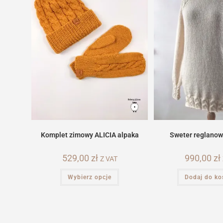
Komplet zimowy ALICIA alpaka
Sweter reglanow
529,00
zł
990,00
zł
Z VAT
Ten
Wybierz opcje
Dodaj do ko
produkt
ma
wiele
wariantów.
Opcje
można
wybrać