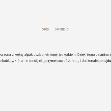
OPIS
OPINIE (0)
orzona z wełny alpak uszlachetnionej jedwabiem. Dzięki temu dzianina zys
e kobiety, która nie boi się eksperymentować z modą i doskonale odnajd