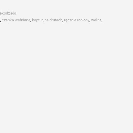
ękodzieło
,
czapka wełniana
,
kaptur
,
na drutach
,
ręcznie robiony
,
wełna
,