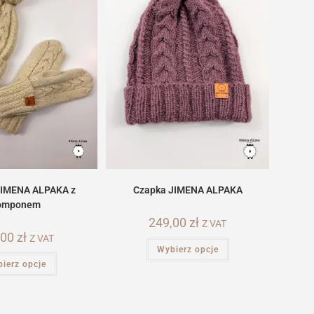
Czapka JIMENA ALPAKA
JIMENA ALPAKA z
omponem
249,00
zł
Z VAT
,00
zł
Z VAT
Ten
Wybierz opcje
produkt
Ten
ma
ierz opcje
produkt
wiele
ma
wariantów.
wiele
Opcje
wariantów.
można
Opcje
wybrać