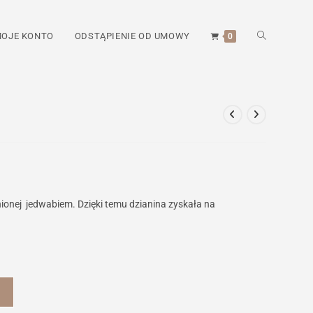
TOGGLE
OJE KONTO
ODSTĄPIENIE OD UMOWY
0
WEBSITE
SEARCH
ionej jedwabiem. Dzięki temu dzianina zyskała na