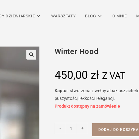
SY DZIEWIARSKIE
WARSZTATY
BLOG
O MNIE
M
Winter Hood
450,00
zł
Z VAT
Kaptur
stworzona z wełny alpak uszlachetn
puszystości, lekkości i elegancji.
Produkt dostępny na zamówienie
ilość
-
+
DODAJ DO KOSZYKA
Winter