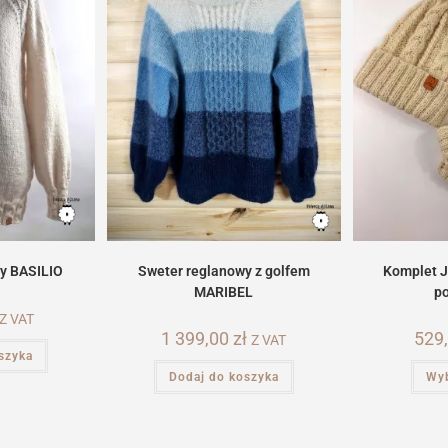
Sweter reglanowy z golfem
y BASILIO
Komplet 
MARIBEL
p
Z VAT
1 399,00
zł
529
Z VAT
szyka
Dodaj do koszyka
Wyb