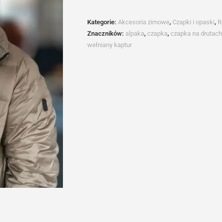
Hood
Kategorie:
Akcesoria zimowe
,
Czapki i opaski
,
R
Znaczników:
alpaka
,
czapka
,
czapka na drutach
wełniany kaptur