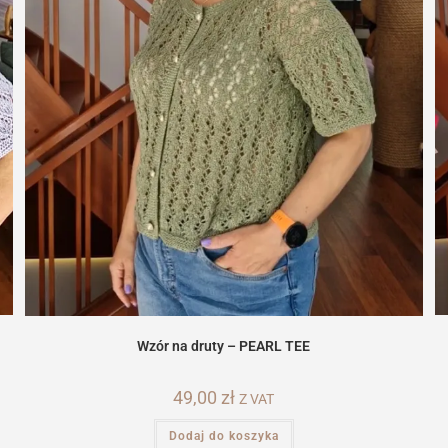
Wzór na druty – PEARL TEE
49,00
zł
Z VAT
Dodaj do koszyka