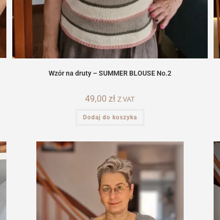
Wzór na druty – SUMMER BLOUSE No.2
49,00
zł
Z VAT
Dodaj do koszyka