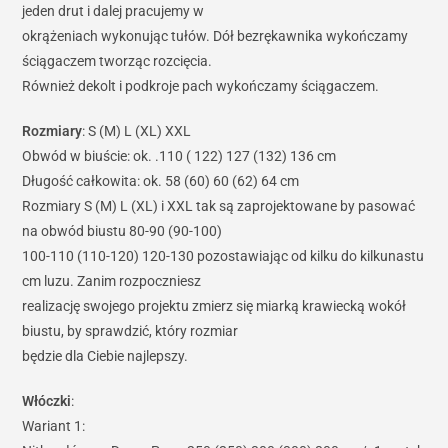
jeden drut i dalej pracujemy w
okrążeniach wykonując tułów. Dół bezrękawnika wykończamy
ściągaczem tworząc rozcięcia.
Również dekolt i podkroje pach wykończamy ściągaczem.
Rozmiary
: S (M) L (XL) XXL
Obwód w biuście: ok. .110 ( 122) 127 (132) 136 cm
Długość całkowita: ok. 58 (60) 60 (62) 64 cm
Rozmiary S (M) L (XL) i XXL tak są zaprojektowane by pasować
na obwód biustu 80-90 (90-100)
100-110 (110-120) 120-130 pozostawiając od kilku do kilkunastu
cm luzu. Zanim rozpoczniesz
realizację swojego projektu zmierz się miarką krawiecką wokół
biustu, by sprawdzić, który rozmiar
będzie dla Ciebie najlepszy.
Włóczki
:
Wariant 1: