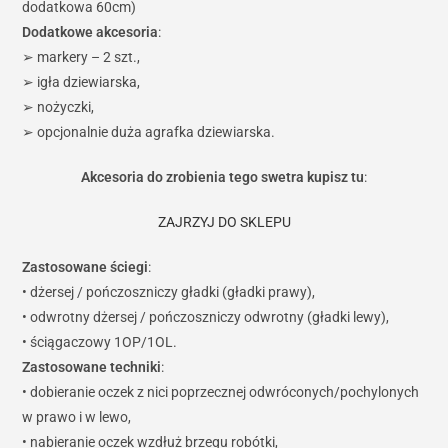
dodatkowa 60cm)
Dodatkowe akcesoria
:
➢ markery – 2 szt.,
➢ igła dziewiarska,
➢ nożyczki,
➢ opcjonalnie duża agrafka dziewiarska.
Akcesoria do zrobienia tego swetra kupisz tu
:
ZAJRZYJ DO SKLEPU
Zastosowane ściegi
:
• dżersej / pończoszniczy gładki (gładki prawy),
• odwrotny dżersej / pończoszniczy odwrotny (gładki lewy),
• ściągaczowy 1OP/1OL.
Zastosowane techniki
:
• dobieranie oczek z nici poprzecznej odwróconych/pochylonych
w prawo i w lewo,
• nabieranie oczek wzdłuż brzegu robótki,