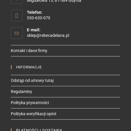
Migdałowa 13, 81-589 Gdynia
Telefon:
530-630-070
E-mail:
Opens
sklep@rebecadelana.pl
in
your
Kontakt i dane firmy
application
INFORMACJE
Odstąp od umowy tutaj
Regulaminy
Polityka prywatności
Polityka weryfikacji opinii
PŁATNOŚCI I DOSTAWA