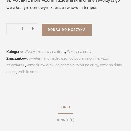
SLIPOVE
R! Z moim
wzorem dziewiarskim online
stworzysz go
we własnym domowym zaciszu i w swoim tempie.
ilość
-
+
DODAJ DO KOSZYKA
Wzór
na
druty
Kategorie:
Wzory i zestawy na druty
,
Wzory na druty
-
Znaczników:
sweter handmade
,
wzór do pobrania online
,
wzór
APRIL
dziewiarski
,
wzór dziewiarski do pobrania
,
wzór na druty
,
wzór na druty
SLIPOVER
online
,
zrób to sama
OPIS
OPINIE (0)