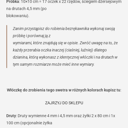
Próbka
: 10×10 cm = 17 oczek x 22 rzędów, ściegiem dżersejowym
na drutach 4,5 mm (po
blokowaniu).
Zanim przystąpisz do robienia bezrękawnika wykonaj swoją
próbkę i porównaj ją z
wymiarami, które znajdują się w opisie. Zwróć uwagę na to, że
każdy przerabia oczka inaczej (ciaśniej, luźniej) dlatego
dzianina, którą wykonasz z identycznej włóczki i na drutach w
tym samym rozmiarze może mieć inne wymiary.
Włóczkę do zrobienia tego swetra w różnych kolorach kupisz tu
:
ZAJRZYJ DO SKLEPU
Druty
: Druty wymienne 4 mm i 4,5 mm oraz żyłki 2 x 80 cm i 1x
100 cm (opcjonalnie żyłka