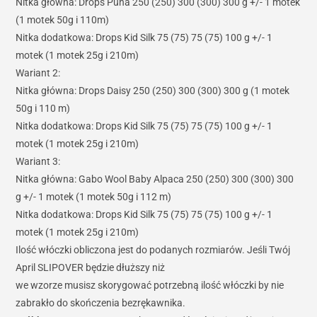
Nitka główna: Drops Puna 250 (250) 300 (300) 300 g +/- 1 motek
(1 motek 50g i 110m)
Nitka dodatkowa: Drops Kid Silk 75 (75) 75 (75) 100 g +/- 1
motek (1 motek 25g i 210m)
Wariant 2:
Nitka główna: Drops Daisy 250 (250) 300 (300) 300 g (1 motek
50g i 110 m)
Nitka dodatkowa: Drops Kid Silk 75 (75) 75 (75) 100 g +/- 1
motek (1 motek 25g i 210m)
Wariant 3:
Nitka główna: Gabo Wool Baby Alpaca 250 (250) 300 (300) 300
g +/- 1 motek (1 motek 50g i 112 m)
Nitka dodatkowa: Drops Kid Silk 75 (75) 75 (75) 100 g +/- 1
motek (1 motek 25g i 210m)
Ilość włóczki obliczona jest do podanych rozmiarów. Jeśli Twój
April SLIPOVER będzie dłuższy niż
we wzorze musisz skorygować potrzebną ilość włóczki by nie
zabrakło do skończenia bezrękawnika.