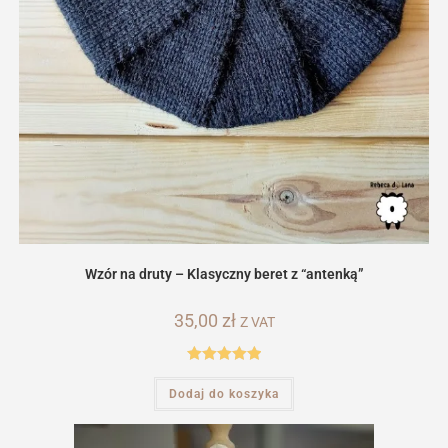
Wzór na druty – Klasyczny beret z “antenką”
35,00
zł
Z VAT
Oceniono
Dodaj do koszyka
5.00
na 5