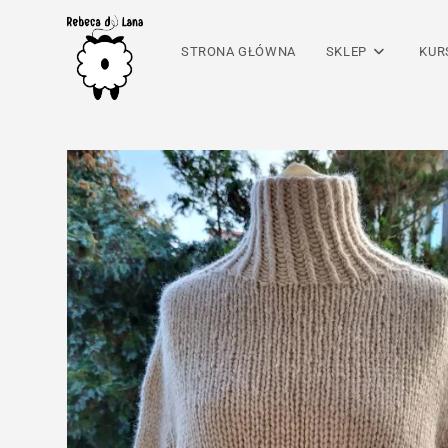
Skip
to
STRONA GŁÓWNA
SKLEP
KUR
content