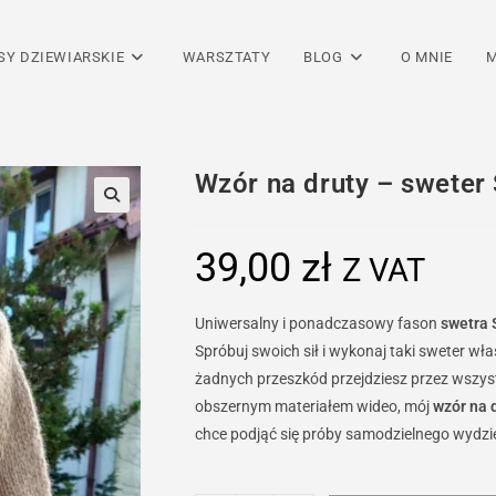
SY DZIEWIARSKIE
WARSZTATY
BLOG
O MNIE
M
Wzór na druty – swete
39,00
zł
Z VAT
Uniwersalny i ponadczasowy fason
swetra
Spróbuj swoich sił i wykonaj taki sweter w
żadnych przeszkód przejdziesz przez wszyst
obszernym materiałem wideo, mój
wzór na 
chce podjąć się próby samodzielnego wydz