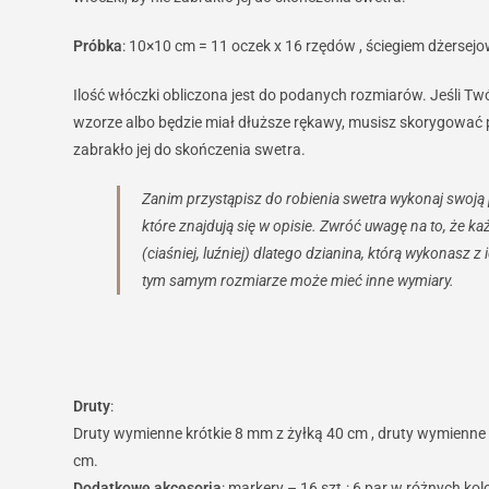
Próbka
​: 10×10 cm = 11 oczek x 16 rzędów , ściegiem dżerse
Ilość włóczki obliczona jest do podanych rozmiarów. Jeśli Tw
wzorze albo będzie miał dłuższe rękawy, musisz skorygować p
zabrakło jej do skończenia swetra.
Zanim przystąpisz do robienia swetra wykonaj swoją 
które znajdują się w opisie. Zwróć uwagę na to, że ka
(ciaśniej, luźniej) dlatego dzianina, którą wykonasz z
tym samym rozmiarze może mieć inne wymiary.
Druty
:
Druty wymienne krótkie 8 mm z żyłką 40 cm , druty wymienne 9
cm.
Dodatkowe akcesoria
: markery – 16 szt.: 6 par w różnych ko