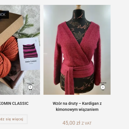
OCK
KOMIN CLASSIC
Wzór na druty – Kardigan z
kimonowym wiązaniem
dz się więcej
45,00
zł
Z VAT