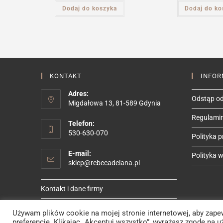
Dodaj do koszyka
Dodaj do ko
KONTAKT
INFOR
Adres:
Odstąp od
Migdałowa 13, 81-589 Gdynia
Regulami
Telefon:
530-630-070
Polityka 
E-mail:
Polityka we
Opens
sklep@rebecadelana.pl
in
your
Kontakt i dane firmy
application
Używam plików cookie na mojej stronie internetowej, aby zape
preferencje. Klikając „Akceptuj wszystko”, wyrażasz zgodę na u