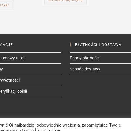
Dowiedz się więcej
5.00
na 5
szyka
MACJE
PŁATNOŚCI I DOSTAWA
 umowy tutaj
Formy płatności
ny
Sposób dostawy
prywatności
ryfikacji opinii
wnić Ci najbardziej odpowiednie wrażenia, zapamiętując Twoje
życie wszystkich plików cookie.