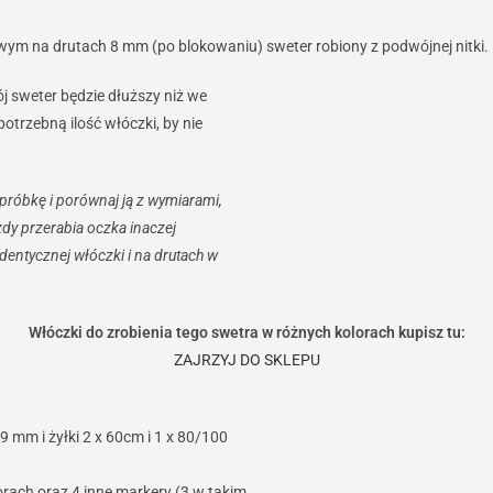
jowym na drutach 8 mm (po blokowaniu) sweter robiony z podwójnej nitki.
ój sweter będzie dłuższy niż we
otrzebną ilość włóczki, by nie
próbkę i porównaj ją z wymiarami,
żdy przerabia oczka inaczej
 identycznej włóczki i na drutach w
Włóczki do zrobienia tego swetra w różnych kolorach kupisz tu:
ZAJRZYJ DO SKLEPU
 mm i żyłki 2 x 60cm i 1 x 80/100
lorach oraz 4 inne markery (3 w takim