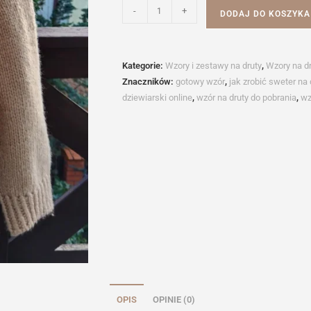
ilość
-
+
DODAJ DO KOSZYKA
Wzór
na
druty
Kategorie:
Wzory i zestawy na druty
,
Wzory na dr
-
Znaczników:
gotowy wzór
,
jak zrobić sweter na
sweter
dziewiarski online
,
wzór na druty do pobrania
,
wz
SALVADOR
OPIS
OPINIE (0)