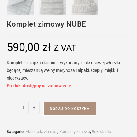
Komplet zimowy NUBE
590,00
zł
Z VAT
Komplet – czapka i komin – wykonany z luksusowej włóczki
będącej mieszanką wełny merynosa i alpaki. Ciepły, miękki i
niegryzący.
Produkt dostępny na zamówienie
ilość
-
+
DODAJ DO KOSZYKA
Komplet
zimowy
NUBE
Kategorie:
Akcesoria zimowe
,
Komplety zimowe
,
Rękodzieło