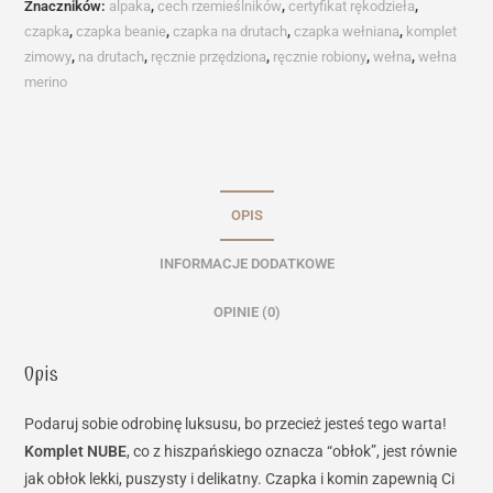
Znaczników:
alpaka
,
cech rzemieślników
,
certyfikat rękodzieła
,
czapka
,
czapka beanie
,
czapka na drutach
,
czapka wełniana
,
komplet
zimowy
,
na drutach
,
ręcznie przędziona
,
ręcznie robiony
,
wełna
,
wełna
merino
OPIS
INFORMACJE DODATKOWE
OPINIE (0)
Opis
Podaruj sobie odrobinę luksusu, bo przecież jesteś tego warta!
Komplet NUBE
, co z hiszpańskiego oznacza “obłok”, jest równie
jak obłok lekki, puszysty i delikatny. Czapka i komin zapewnią Ci