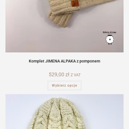
Komplet JIMENA ALPAKA z pomponem
529,00
zł
Z VAT
Ten
Wybierz opcje
produkt
ma
wiele
wariantów.
Opcje
można
wybrać
na
stronie
produktu