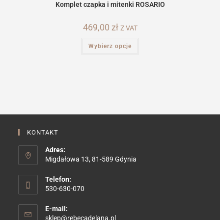
Komplet czapka i mitenki ROSARIO
469,00
zł
Z VAT
Ten
Wybierz opcje
produkt
ma
wiele
wariantów.
Opcje
można
wybrać
na
stronie
produktu
KONTAKT
Adres:
Migdałowa 13, 81-589 Gdynia
Telefon:
530-630-070
E-mail:
Opens
sklep@rebecadelana.pl