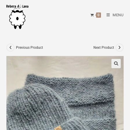
Skip
to
MENU
0
content
Previous Product
Next Product