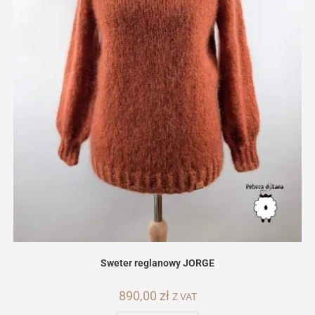
Sweter reglanowy JORGE
890,00
zł
Z VAT
Ten