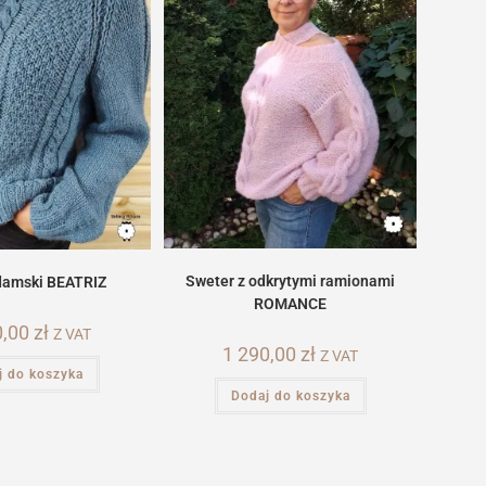
Sweter z odkrytymi ramionami
damski BEATRIZ
ROMANCE
0,00
zł
Z VAT
1 290,00
zł
Z VAT
j do koszyka
Dodaj do koszyka