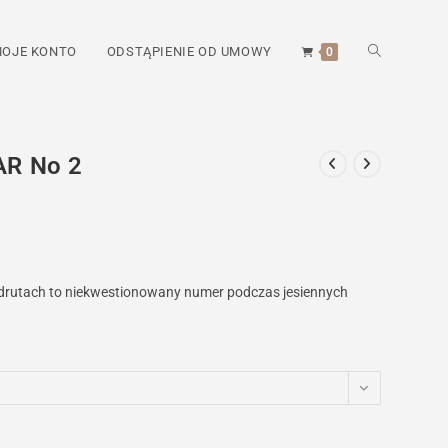
TOGGLE
OJE KONTO
ODSTĄPIENIE OD UMOWY
0
WEBSITE
AR No 2
SEARCH
 drutach to niekwestionowany numer podczas jesiennych