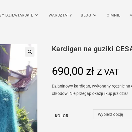
SY DZIEWIARSKIE
WARSZTATY
BLOG
O MNIE
M
Kardigan na guziki CES
690,00
zł
Z VAT
Dzianinowy kardigan, wykonany ręcznie na
chłodów. Nie przegap okazji i kup już dziś!
Wybierz opcję
KOLOR