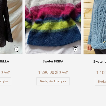
BELLA
Sweter FRIDA
Sweter 
ł
1 290,00
zł
1 10
Z VAT
Z VAT
szyka
Dodaj do koszyka
Doda