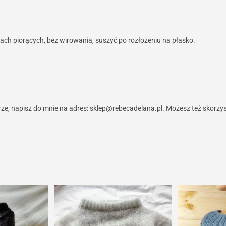
ch piorących, bez wirowania, suszyć po rozłożeniu na płasko.
miarze, napisz do mnie na adres: sklep@rebecadelana.pl. Możesz też skorzy