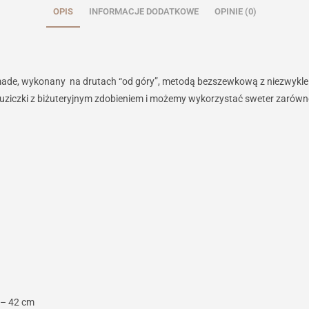
OPIS
INFORMACJE DODATKOWE
OPINIE (0)
ade, wykonany na drutach “od góry”, metodą bezszewkową z niezwykle mi
iczki z biżuteryjnym zdobieniem i możemy wykorzystać sweter zarówno do
 – 42 cm