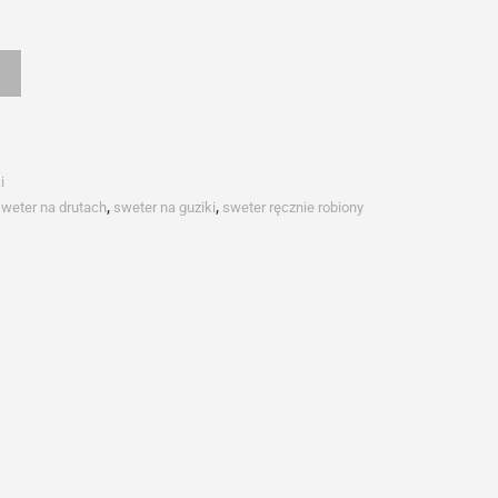
i
weter na drutach
,
sweter na guziki
,
sweter ręcznie robiony