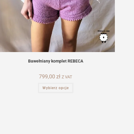
Bawełniany komplet REBECA
799,00
zł
Z VAT
Ten
Wybierz opcje
produkt
ma
wiele
wariantów.
Opcje
można
wybrać
na
stronie
produktu