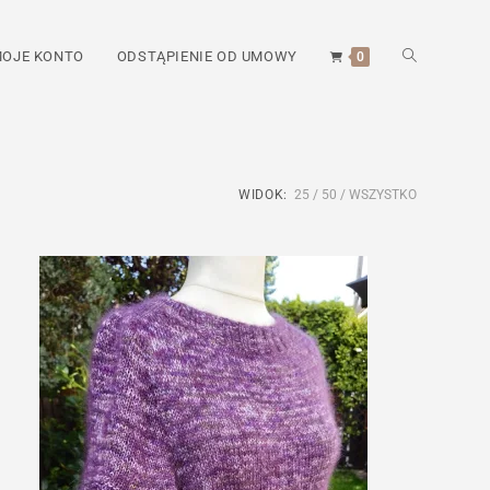
TOGGLE
OJE KONTO
ODSTĄPIENIE OD UMOWY
0
WEBSITE
WIDOK:
25
50
WSZYSTKO
SEARCH