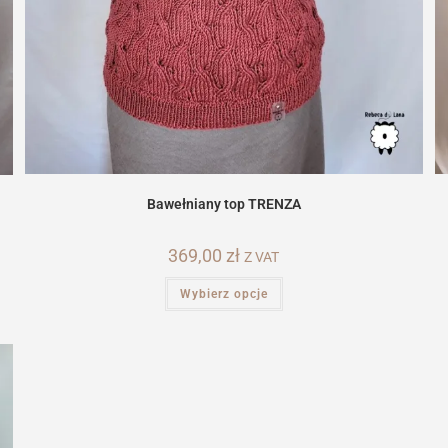
Bawełniany top TRENZA
369,00
zł
Z VAT
Ten
Wybierz opcje
produkt
ma
wiele
wariantów.
Opcje
można
wybrać
na
stronie
produktu