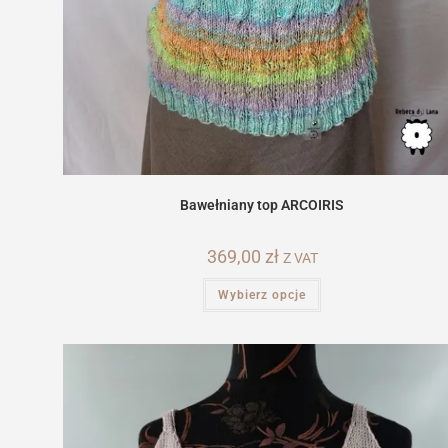
Bawełniany top ARCOIRIS
369,00
zł
Z VAT
Ten
Wybierz opcje
produkt
ma
wiele
wariantów.
Opcje
można
wybrać
na
stronie
produktu