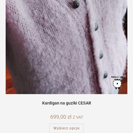
Kardigan na guziki CESAR
699,00
zł
Z VAT
Ten
Wybierz opcje
produkt