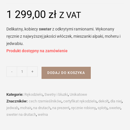
1 299,00
zł
Z VAT
Delikatny, kobiecy
sweter
z odkrytymi ramionami. Wykonany
ręcznie z najwyższej jakości włóczek, mieszanki alpaki, moheru i
jedwabiu.
Produkt dostępny na zamówienie
ilość
-
+
DODAJ DO KOSZYKA
Sweter
MELILLA
Kategorie:
Rękodzieło
,
Swetry i bluzki
,
Unikatowe
Znaczników:
cech rzemieślników
,
certyfikat rękodzieła
,
dekolt
,
dla niej
,
jedwab
,
mohair
,
na drutach
,
na prezent
,
ręcznie robiony
,
sploty
,
sweter
,
sweter na drutach
,
wełna