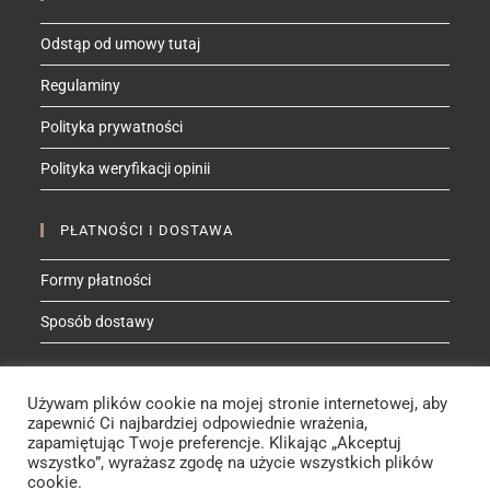
Odstąp od umowy tutaj
Regulaminy
Polityka prywatności
Polityka weryfikacji opinii
PŁATNOŚCI I DOSTAWA
Formy płatności
Sposób dostawy
ZNAJDŹ MNIE NA
Używam plików cookie na mojej stronie internetowej, aby
Facebook
Instagram
YouTube
Etsy
zapewnić Ci najbardziej odpowiednie wrażenia,
zapamiętując Twoje preferencje. Klikając „Akceptuj
wszystko”, wyrażasz zgodę na użycie wszystkich plików
cookie.