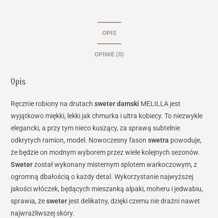
OPIS
OPINIE (0)
Opis
Ręcznie robiony na drutach
sweter damski
MELILLA jest
wyjątkowo miękki, lekki jak chmurka i ultra kobiecy. To niezwykle
elegancki, a przy tym nieco kuszący, za sprawą subtelnie
odkrytych ramion, model. Nowoczesny fason
swetra
powoduje,
że będzie on modnym wyborem przez wiele kolejnych sezonów.
Sweter
został wykonany misternym splotem warkoczowym, z
ogromną dbałością o każdy detal. Wykorzystanie najwyższej
jakości włóczek, będących mieszanką alpaki, moheru i jedwabiu,
sprawia, że
sweter
jest delikatny, dzięki czemu nie drażni nawet
najwrażliwszej skóry.