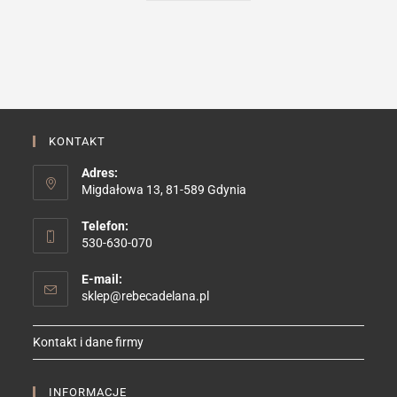
ma
wiele
wariantów.
Opcje
można
wybrać
na
stronie
produktu
KONTAKT
Adres:
Migdałowa 13, 81-589 Gdynia
Telefon:
530-630-070
E-mail:
Opens
sklep@rebecadelana.pl
in
your
Kontakt i dane firmy
application
INFORMACJE