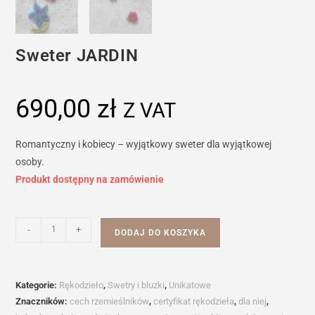
Sweter JARDIN
690,00
zł
Z VAT
Romantyczny i kobiecy – wyjątkowy sweter dla wyjątkowej
osoby.
Produkt dostępny na zamówienie
ilość
-
+
DODAJ DO KOSZYKA
Sweter
JARDIN
Kategorie:
Rękodzieło
,
Swetry i bluzki
,
Unikatowe
Znaczników:
cech rzemieślników
,
certyfikat rękodzieła
,
dla niej
,