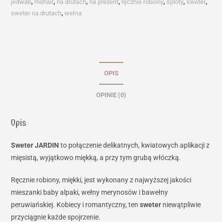
jedwab
,
mohair
,
na drutach
,
na prezent
,
ręcznie robiony
,
sploty
,
sweter
,
sweter na drutach
,
wełna
OPIS
OPINIE (0)
Opis
Sweter JARDIN
to połączenie delikatnych, kwiatowych aplikacji z
mięsistą, wyjątkowo miękką, a przy tym grubą włóczką.
Ręcznie robiony, miękki, jest wykonany z najwyższej jakości
mieszanki baby alpaki, wełny merynosów i bawełny
peruwiańskiej. Kobiecy i romantyczny, ten
sweter
niewątpliwie
przyciągnie każde spojrzenie.