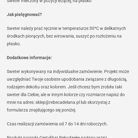
Sweter mierzony w pozycji leżącej, na płasko
Jak pielęgnować?
Sweter należy prać ręcznie w temperaturze 30ºC w delikatnych
środkach piorących, bez wirowania, suszyć po rozłożeniu na
płasko.
Dodatkowe informacje:
Sweter wykonywany na indywidualne zamówienie. Projekt może
uwzględniać Twoje osobiste upodobania związane z długością,
rodzajem dekoltu oraz kolorem. Jeśli chcesz bym zrobiła taki
sweter dla Ciebie, ale w innym kolorze czy rozmiarze napisz do
mnie na adres: sklep@rebecadelana.pl lub skorzystaj z
formularza znajdującego się poniżej.
Czas realizacji zamówienia od 7 do 14 dni roboczych.
Produkt posiada Certyfikat Rękodzieła nadany przez