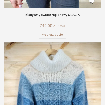
Klasyczny sweter reglanowy GRACIA
749,00
zł
Z VAT
Ten
Wybierz opcje
produkt
ma
wiele
wariantów.
Opcje
można
wybrać
na
stronie
produktu