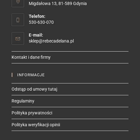
Migdałowa 13, 81-589 Gdynia
Telefon:
530-630-070
E-mail:
Opens
sklep@rebecadelana.pl
in
your
Kontakt i dane firmy
application
INFORMACJE
Odstąp od umowy tutaj
Regulaminy
Polityka prywatności
Polityka weryfikacji opinii