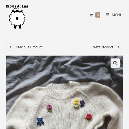
Skip
to
MENU
0
content
Previous Product
Next Product