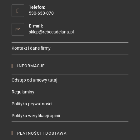
Telefon:
530-630-070
E-mail:
Opens
sklep@rebecadelana.pl
in
your
Kontakt i dane firmy
application
INFORMACJE
Odstąp od umowy tutaj
Regulaminy
Polityka prywatności
Polityka weryfikacji opinii
PŁATNOŚCI I DOSTAWA