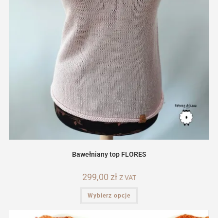
Bawełniany top FLORES
299,00
zł
Z VAT
Ten
Wybierz opcje
produkt
ma
wiele
wariantów.