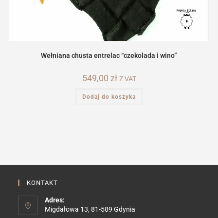
Wełniana chusta entrelac “czekolada i wino”
549,00
zł
Z VAT
Dodaj do koszyka
KONTAKT
Adres:
Migdałowa 13, 81-589 Gdynia