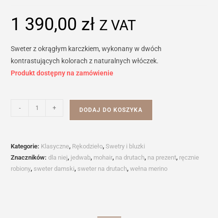
1 390,00
zł
Z VAT
Sweter z okrągłym karczkiem, wykonany w dwóch
kontrastujących kolorach z naturalnych włóczek.
Produkt dostępny na zamówienie
ilość
-
+
DODAJ DO KOSZYKA
Sweter
z
okrągłym
Kategorie:
Klasyczne
,
Rękodzieło
,
Swetry i bluzki
karczkiem
Znaczników:
dla niej
,
jedwab
,
mohair
,
na drutach
,
na prezent
,
ręcznie
No
robiony
,
sweter damski
,
sweter na drutach
,
wełna merino
2