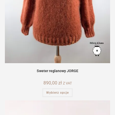
Sweter reglanowy JORGE
890,00
zł
Z VAT
Ten
Wybierz opcje
produkt
ma
wiele
wariantów.
Opcje
można