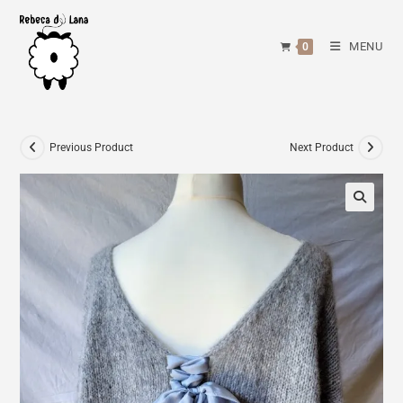
Skip
to
MENU
0
content
Previous Product
Next Product