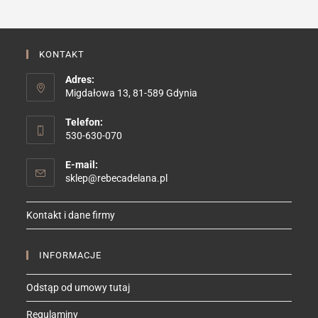
KONTAKT
Adres:
Migdałowa 13, 81-589 Gdynia
Telefon:
530-630-070
E-mail:
Opens
sklep@rebecadelana.pl
in
your
Kontakt i dane firmy
application
INFORMACJE
Odstąp od umowy tutaj
Regulaminy