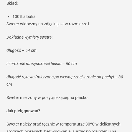
Skład:
100% alpaka,
Sweter widoczny na zdjęciu jest w rozmiarze L.
Dokładne wymiary swetra
:
długość – 54 cm
szerokość na wysokości biustu – 60 cm
długość rękawa (mierzona po wewnętrznej stronie od pachy) – 39
cm
Sweter mierzony w pozycji leżącej, na płasko.
Jak pielęgnować?
Sweter należy prać ręcznie w temperaturze 30ºC w delikatnych
środkach piorących, bez wirowania, suszyć po rozłożeniu na