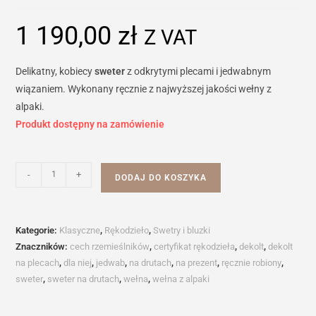
1 190,00
zł
Z VAT
Delikatny, kobiecy
sweter
z odkrytymi plecami i jedwabnym
wiązaniem. Wykonany ręcznie z najwyższej jakości wełny z
alpaki.
Produkt dostępny na zamówienie
ilość
-
+
DODAJ DO KOSZYKA
Sweter
MALAGA
Kategorie:
Klasyczne
,
Rękodzieło
,
Swetry i bluzki
Znaczników:
cech rzemieślników
,
certyfikat rękodzieła
,
dekolt
,
dekolt
na plecach
,
dla niej
,
jedwab
,
na drutach
,
na prezent
,
ręcznie robiony
,
sweter
,
sweter na drutach
,
wełna
,
wełna z alpaki