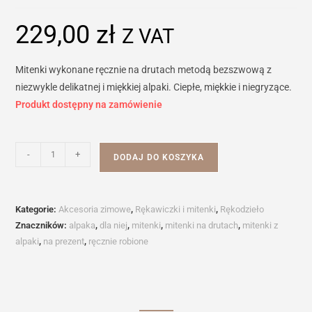
229,00
zł
Z VAT
Mitenki wykonane ręcznie na drutach metodą bezszwową z
niezwykle delikatnej i miękkiej alpaki. Ciepłe, miękkie i niegryzące.
Produkt dostępny na zamówienie
ilość
-
+
DODAJ DO KOSZYKA
Mitenki
FLORES
MERINO
Kategorie:
Akcesoria zimowe
,
Rękawiczki i mitenki
,
Rękodzieło
Znaczników:
alpaka
,
dla niej
,
mitenki
,
mitenki na drutach
,
mitenki z
alpaki
,
na prezent
,
ręcznie robione