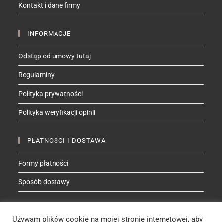
Kontakt i dane firmy
application
INFORMACJE
Odstąp od umowy tutaj
Regulaminy
Polityka prywatności
Polityka weryfikacji opinii
PŁATNOŚCI I DOSTAWA
Formy płatności
Sposób dostawy
ZNAJDŹ MNIE NA
Używam plików cookie na mojej stronie internetowej, aby