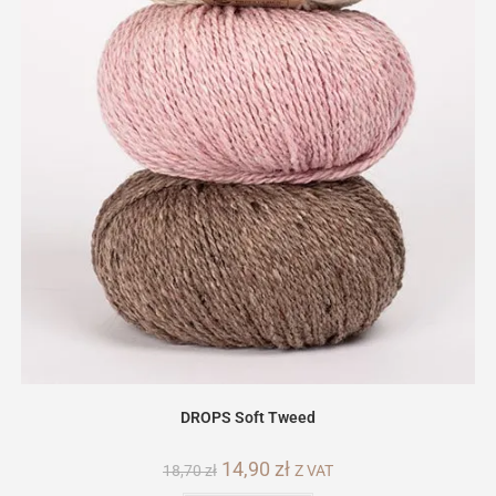
DROPS Soft Tweed
Pierwotna
14,90
zł
Aktualna
18,70
zł
Z VAT
cena
cena