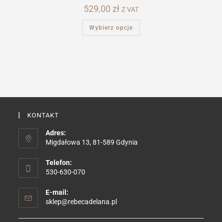
529,00
zł
Z VAT
Ten
Wybierz opcje
produkt
ma
wiele
wariantów.
Opcje
można
wybrać
na
stronie
produktu
KONTAKT
Adres:
Migdałowa 13, 81-589 Gdynia
Telefon:
530-630-070
E-mail:
Opens
sklep@rebecadelana.pl
in
your