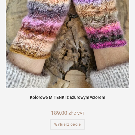
Kolorowe MITENKI z ażurowym wzorem
189,00
zł
Z VAT
Ten
Wybierz opcje
produkt
ma
wiele