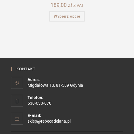
189,00
zł
Z VAT
Ten
Wybierz opcje
produkt
ma
wiele
wariantów.
Opcje
można
wybrać
na
stronie
produktu
KONTAKT
Adres:
Migdałowa 13, 81-589 Gdynia
Telefon:
530-630-070
E-mail:
Opens
sklep@rebecadelana.pl
in
your