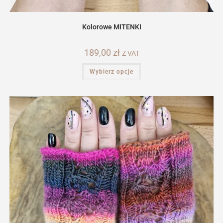
Kolorowe MITENKI
189,00
zł
Z VAT
Ten
Wybierz opcje
produkt
ma
wiele
wariantów.
Opcje
można
wybrać
na
stronie
produktu