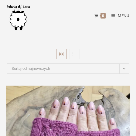
Skip
to
MENU
0
content
Sortuj od najnowszych