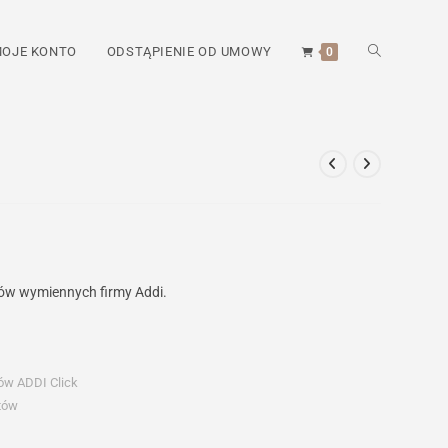
TOGGLE
OJE KONTO
ODSTĄPIENIE OD UMOWY
0
WEBSITE
SEARCH
tów wymiennych firmy Addi.
tów ADDI Click
tów