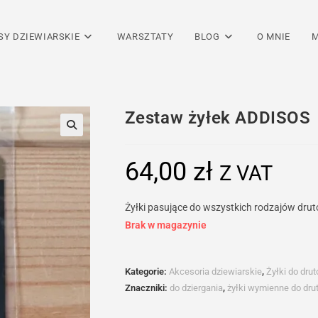
SY DZIEWIARSKIE
WARSZTATY
BLOG
O MNIE
M
Zestaw żyłek ADDISOS
64,00
zł
Z VAT
Żyłki pasujące do wszystkich rodzajów dru
Brak w magazynie
Kategorie:
Akcesoria dziewiarskie
,
Żyłki do dru
Znaczniki:
do dziergania
,
żyłki wymienne do dru