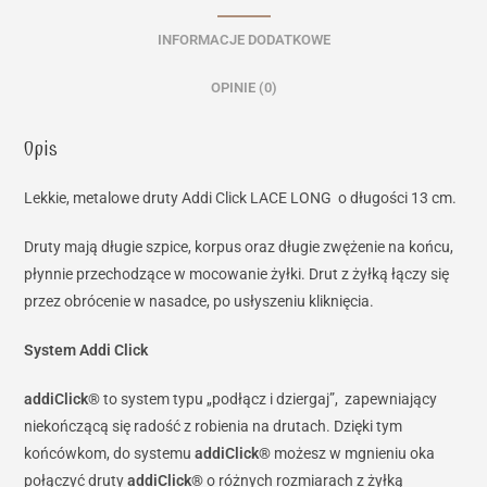
INFORMACJE DODATKOWE
OPINIE (0)
Opis
Lekkie, metalowe druty Addi Click LACE LONG o długości 13 cm.
Druty mają długie szpice, korpus oraz długie zwężenie na końcu,
płynnie przechodzące w mocowanie żyłki. Drut z żyłką łączy się
przez obrócenie w nasadce, po usłyszeniu kliknięcia.
System Addi Click
addiClick
®
to system typu „podłącz i dziergaj”, zapewniający
niekończącą się radość z robienia na drutach. Dzięki tym
końcówkom, do systemu
addiClick
®
możesz w mgnieniu oka
połączyć druty
addiClick
®
o różnych rozmiarach z żyłką