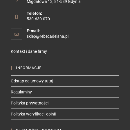
Migdałowa 13, 81-589 Gdynia
Telefon:
530-630-070
E-mail:
Opens
sklep@rebecadelana.pl
in
your
Kontakt i dane firmy
application
INFORMACJE
Odstąp od umowy tutaj
Regulaminy
Polityka prywatności
Polityka weryfikacji opinii