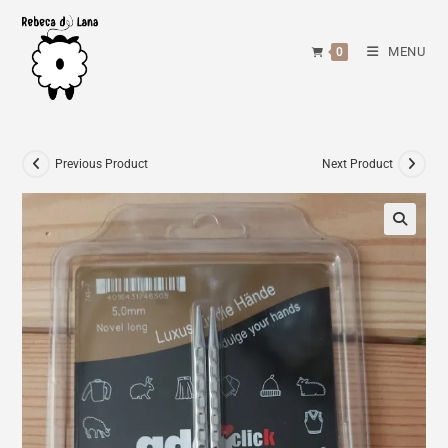
Skip
to
MENU
0
content
Previous Product
Next Product