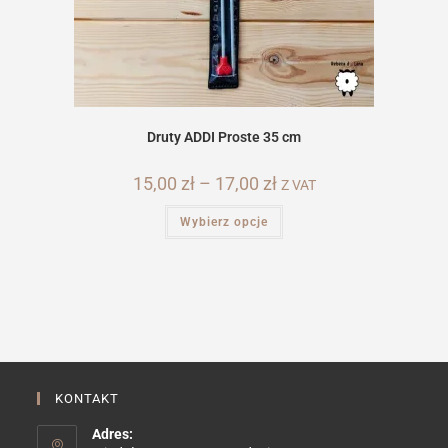
Druty ADDI Proste 35 cm
15,00
zł
–
17,00
zł
Zakres
Z VAT
cen:
od
Ten
Wybierz opcje
15,00 zł
produkt
do
ma
17,00 zł
wiele
wariantów.
Opcje
można
wybrać
na
stronie
produktu
KONTAKT
Adres: