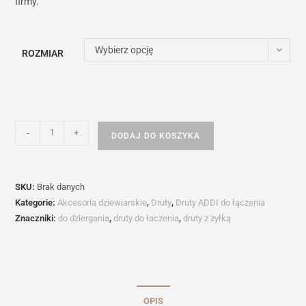
firmy.
Wybierz opcję
ROZMIAR
ilość
-
+
DODAJ DO KOSZYKA
Druty
ADDI
Click
SKU:
Brak danych
Novel
Kategorie:
Akcesoria dziewiarskie
,
Druty
,
Druty ADDI do łączenia
Long
Znaczniki:
do dziergania
,
druty do łaczenia
,
druty z żyłką
OPIS