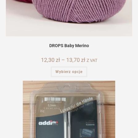
DROPS Baby Merino
12,30
zł
–
13,70
zł
Zakres
Z VAT
cen:
od
Ten
Wybierz opcje
12,30 zł
produkt
do
ma
13,70 zł
wiele
wariantów.
Opcje
można
wybrać
na
stronie
produktu