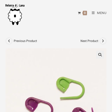
Skip
to
MENU
0
content
Previous Product
Next Product