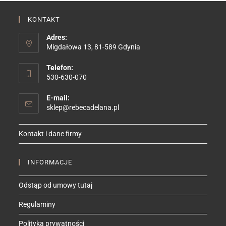
KONTAKT
Adres:
Migdałowa 13, 81-589 Gdynia
Telefon:
530-630-070
E-mail:
Opens
sklep@rebecadelana.pl
in
your
Kontakt i dane firmy
application
INFORMACJE
Odstąp od umowy tutaj
Regulaminy
Polityka prywatności