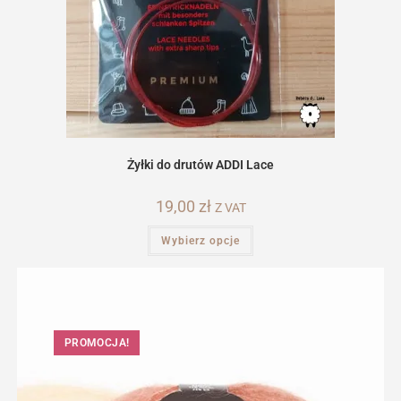
Żyłki do drutów ADDI Lace
19,00
zł
Z VAT
Ten
Wybierz opcje
produkt
ma
wiele
wariantów.
Opcje
można
wybrać
na
PROMOCJA!
stronie
produktu