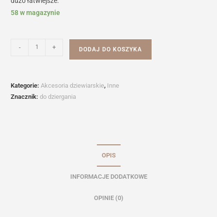
dużo łatwiejsze.
58 w magazynie
ilość
-
+
DODAJ DO KOSZYKA
Markery
DROPS
Kategorie:
Akcesoria dziewiarskie
,
Inne
Znacznik:
do dziergania
OPIS
INFORMACJE DODATKOWE
OPINIE (0)